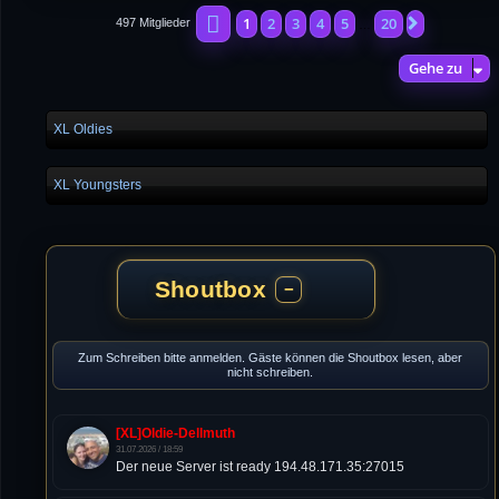
Seite
1
von
20
1
2
3
4
5
20
Nächste
497 Mitglieder
…
Gehe zu
XL Oldies
XL Youngsters
Shoutbox
−
Zum Schreiben bitte anmelden. Gäste können die Shoutbox lesen, aber
nicht schreiben.
[XL]Oldie-Dellmuth
31.07.2026 / 18:59
Der neue Server ist ready 194.48.171.35:27015