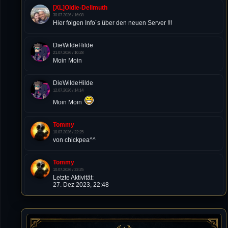
[XL]Oldie-Dellmuth
30.07.2026 / 16:08
Hier folgen Info´s über den neuen Server !!!
DieWildeHilde
21.07.2026 / 10:28
Moin Moin
DieWildeHilde
12.07.2026 / 14:14
Moin Moin
Tommy
10.07.2026 / 22:25
von chickpea^^
Tommy
10.07.2026 / 22:25
Letzte Aktivität:
27. Dez 2023, 22:48
DieWildeHilde
10.07.2026 / 12:48
Happy Birthday Chickpea