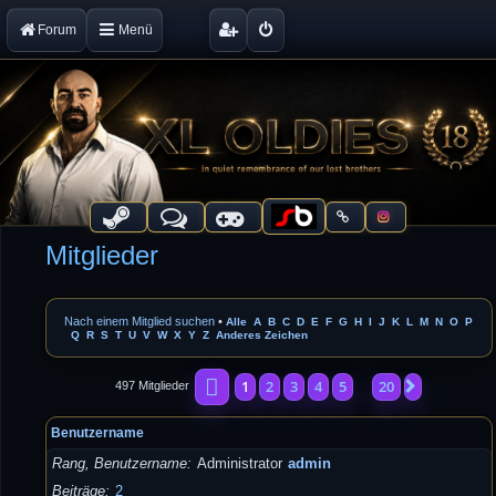
Forum
Menü
Mitglieder
Nach einem Mitglied suchen
•
Alle
A
B
C
D
E
F
G
H
I
J
K
L
M
N
O
P
Q
R
S
T
U
V
W
X
Y
Z
Anderes Zeichen
Seite
1
von
20
1
2
3
4
5
20
Nächste
497 Mitglieder
…
Benutzername
Rang, Benutzername
Administrator
admin
Beiträge
2