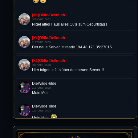
[XL]Oldie-Dellmuth
08.08.2026 / 09:22
Nigel altes Haus alles Gute zum Geburtstag !
[XL]Oldie-Dellmuth
31.07.2026 / 18:59
Der neue Server ist ready 194.48.171.35:27015
[XL]Oldie-Dellmuth
30.07.2026 / 16:08
Hier folgen Info´s über den neuen Server !!!
DieWildeHilde
21.07.2026 / 10:28
Moin Moin
DieWildeHilde
12.07.2026 / 14:14
Moin Moin
Tommy
10.07.2026 / 22:25