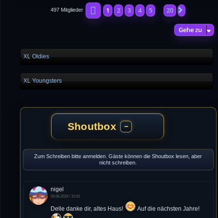
Seite
1
von
20
1
2
3
4
5
20
Nächste
497 Mitglieder
…
Gehe zu
XL Oldies
XL Youngsters
Shoutbox
−
Zum Schreiben bitte anmelden. Gäste können die Shoutbox lesen, aber
nicht schreiben.
nigel
09.08.2026 / 15:53
Delle danke dir, altes Haus!
Auf die nächsten Jahre!