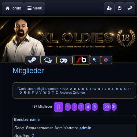
Forum
Menü
Mitglieder
Nach einem Mitglied suchen
•
Alle
A
B
C
D
E
F
G
H
I
J
K
L
M
N
O
P
Q
R
S
T
U
V
W
X
Y
Z
Anderes Zeichen
Seite
1
von
20
1
2
3
4
5
20
Nächste
497 Mitglieder
…
Benutzername
Rang, Benutzername
Administrator
admin
Beiträge
2