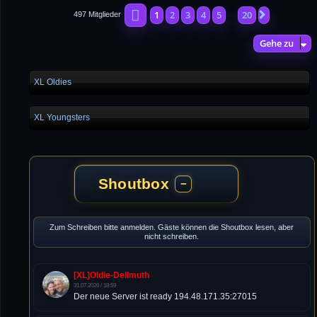
Seite
1
von
20
1
2
3
4
5
20
Nächste
497 Mitglieder
…
Gehe zu
XL Oldies
XL Youngsters
Shoutbox
−
Zum Schreiben bitte anmelden. Gäste können die Shoutbox lesen, aber
nicht schreiben.
[XL]Oldie-Dellmuth
31.07.2026 / 18:59
Der neue Server ist ready 194.48.171.35:27015