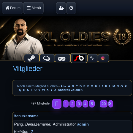
Forum
Menü
Mitglieder
Nach einem Mitglied suchen
•
Alle
A
B
C
D
E
F
G
H
I
J
K
L
M
N
O
P
Q
R
S
T
U
V
W
X
Y
Z
Anderes Zeichen
Seite
1
von
20
1
2
3
4
5
20
Nächste
497 Mitglieder
…
Benutzername
Rang, Benutzername
Administrator
admin
Beiträge
2