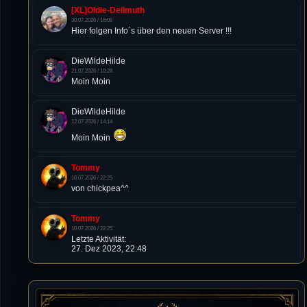
[XL]Oldie-Dellmuth
30.07.2026 / 16:08
Hier folgen Info´s über den neuen Server !!!
DieWildeHilde
21.07.2026 / 10:28
Moin Moin
DieWildeHilde
12.07.2026 / 14:14
Moin Moin
Tommy
10.07.2026 / 22:25
von chickpea^^
Tommy
10.07.2026 / 22:25
Letzte Aktivität:
27. Dez 2023, 22:48
DieWildeHilde
10.07.2026 / 12:48
Happy Birthday Chickpea