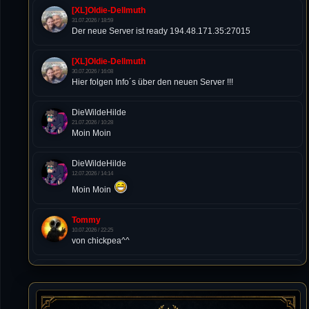
[XL]Oldie-Dellmuth
31.07.2026 / 18:59
Der neue Server ist ready 194.48.171.35:27015
[XL]Oldie-Dellmuth
30.07.2026 / 16:08
Hier folgen Info´s über den neuen Server !!!
DieWildeHilde
21.07.2026 / 10:28
Moin Moin
DieWildeHilde
12.07.2026 / 14:14
Moin Moin
Tommy
10.07.2026 / 22:25
von chickpea^^
Tommy
10.07.2026 / 22:25
Letzte Aktivität:
27. Dez 2023, 22:48