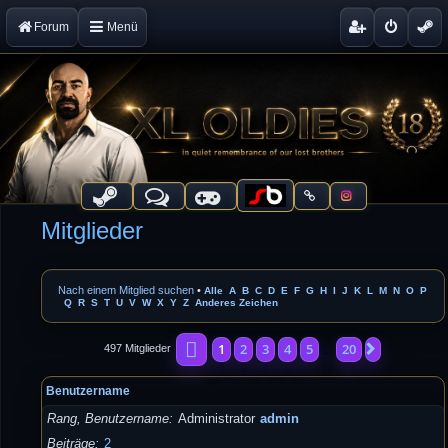
Forum
Menü
Mitglieder
Nach einem Mitglied suchen
•
Alle
A
B
C
D
E
F
G
H
I
J
K
L
M
N
O
P
Q
R
S
T
U
V
W
X
Y
Z
Anderes Zeichen
Seite
1
von
20
1
2
3
4
5
20
Nächste
497 Mitglieder
…
Benutzername
Rang, Benutzername
Administrator
admin
Beiträge
2