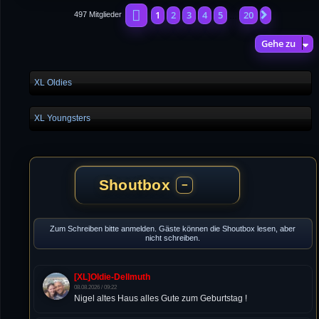
Seite
1
von
20
1
2
3
4
5
20
Nächste
497 Mitglieder
…
Gehe zu
XL Oldies
XL Youngsters
Shoutbox
−
Zum Schreiben bitte anmelden. Gäste können die Shoutbox lesen, aber
nicht schreiben.
[XL]Oldie-Dellmuth
08.08.2026 / 09:22
Nigel altes Haus alles Gute zum Geburtstag !