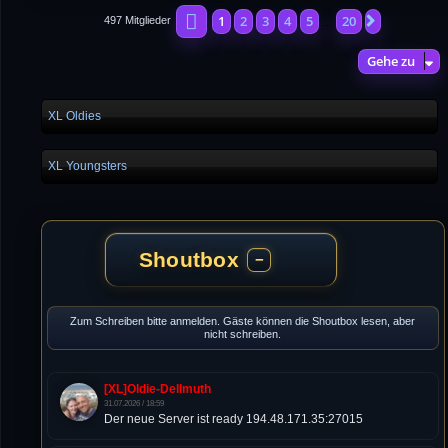
Seite
1
von
20
1
2
3
4
5
20
Nächste
497 Mitglieder
…
Gehe zu
XL Oldies
XL Youngsters
Shoutbox
−
Zum Schreiben bitte anmelden. Gäste können die Shoutbox lesen, aber
nicht schreiben.
[XL]Oldie-Dellmuth
31.07.2026 / 18:59
Der neue Server ist ready 194.48.171.35:27015