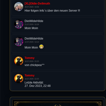
[XL]Oldie-Dellmuth
30.07.2026 / 16:08
Hier folgen Info´s über den neuen Server !!!
DieWildeHilde
21.07.2026 / 10:28
Moin Moin
DieWildeHilde
12.07.2026 / 14:14
Moin Moin
Tommy
10.07.2026 / 22:25
von chickpea^^
Tommy
10.07.2026 / 22:25
Letzte Aktivität:
27. Dez 2023, 22:48
DieWildeHilde
10.07.2026 / 12:48
Happy Birthday Chickpea