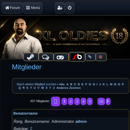
Forum
Menü
Mitglieder
Nach einem Mitglied suchen
•
Alle
A
B
C
D
E
F
G
H
I
J
K
L
M
N
O
P
Q
R
S
T
U
V
W
X
Y
Z
Anderes Zeichen
Seite
1
von
20
1
2
3
4
5
20
Nächste
497 Mitglieder
…
Benutzername
Rang, Benutzername
Administrator
admin
Beiträge
2