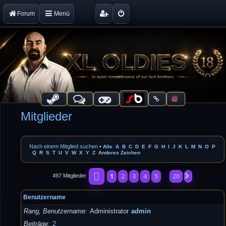
Forum
Menü
Mitglieder
Nach einem Mitglied suchen
•
Alle
A
B
C
D
E
F
G
H
I
J
K
L
M
N
O
P
Q
R
S
T
U
V
W
X
Y
Z
Anderes Zeichen
Seite
1
von
20
1
2
3
4
5
20
Nächste
497 Mitglieder
…
Benutzername
Rang, Benutzername
Administrator
admin
Beiträge
2