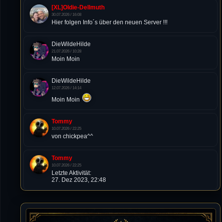
[XL]Oldie-Dellmuth
30.07.2026 / 16:08
Hier folgen Info´s über den neuen Server !!!
DieWildeHilde
21.07.2026 / 10:28
Moin Moin
DieWildeHilde
12.07.2026 / 14:14
Moin Moin
Tommy
10.07.2026 / 22:25
von chickpea^^
Tommy
10.07.2026 / 22:25
Letzte Aktivität:
27. Dez 2023, 22:48
DieWildeHilde
10.07.2026 / 12:48
Happy Birthday Chickpea