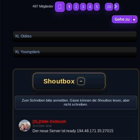
Seite
1
von
20
1
2
3
4
5
20
Nächste
497 Mitglieder
…
Gehe zu
XL Oldies
XL Youngsters
Shoutbox
−
Zum Schreiben bitte anmelden. Gäste können die Shoutbox lesen, aber
nicht schreiben.
[XL]Oldie-Dellmuth
31.07.2026 / 18:59
Der neue Server ist ready 194.48.171.35:27015