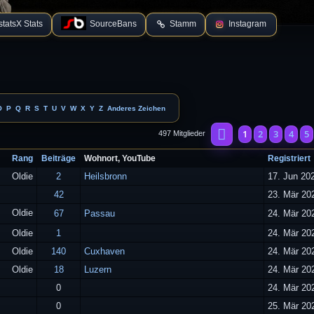
tatsX Stats
SourceBans
Stamm
Instagram
O
P
Q
R
S
T
U
V
W
X
Y
Z
Anderes Zeichen
Seite
1
von
20
1
2
3
4
5
497 Mitglieder
Rang
Beiträge
Wohnort, YouTube
Registriert
Oldie
2
Heilsbronn
17. Jun 20
42
23. Mär 20
Oldie
67
Passau
24. Mär 20
Oldie
1
24. Mär 20
Oldie
140
Cuxhaven
24. Mär 20
Oldie
18
Luzern
24. Mär 20
0
24. Mär 20
0
25. Mär 20