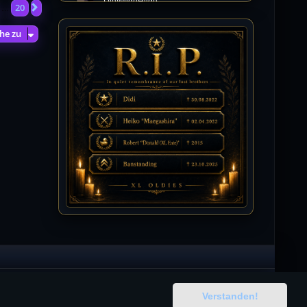
DieWildeHilde
20
Nächste
…
10.07.2026 / 12:48
Happy Birthday Chickpea
he zu
DieWildeHilde
10.07.2026 / 10:08
Hallo meine Lieben!
Isimiyaki
10.07.2026 / 00:34
Alles gute chickpea
Mojochilla
02.07.2026 / 15:53
Was geht aaaaaaaaaaaab
[XL]Oldie-Dellmuth
01.07.2026 / 14:09
Wartungsarbeiten zwischen 12 - 13
Uhr am Freitag !!!
Verstanden!