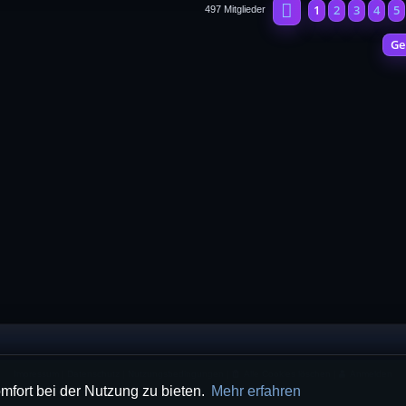
Seite
1
von
20
1
2
3
4
5
497 Mitglieder
Ge
Impressum
|
Datenschutz
|
Nutzungsbedingungen
|
Alle Cookies löschen
|
Anmelden
mfort bei der Nutzung zu bieten.
Mehr erfahren