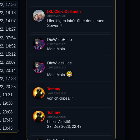
22, 17:36
[XL]Oldie-Dellmuth
22, 18:13
30.07.2026 / 16:08
22, 14:07
Hier folgen Info´s über den neuen
Server !!!
22, 14:27
22, 07:54
DieWildeHilde
21.07.2026 / 10:28
22, 14:52
Moin Moin
22, 15:12
22, 20:07
DieWildeHilde
12.07.2026 / 14:14
22, 20:14
Moin Moin
22, 17:33
22, 20:25
Tommy
10.07.2026 / 22:25
, 19:31
von chickpea^^
, 19:38
, 20:08
Tommy
10.07.2026 / 22:25
, 17:43
Letzte Aktivität:
27. Dez 2023, 22:48
, 10:43