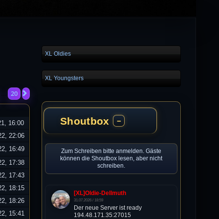
XL Oldies
XL Youngsters
20
Nächste
…
Shoutbox
−
21, 16:00
22, 22:06
22, 16:49
Zum Schreiben bitte anmelden. Gäste
können die Shoutbox lesen, aber nicht
22, 17:38
schreiben.
22, 17:43
22, 18:15
[XL]Oldie-Dellmuth
22, 18:26
31.07.2026 / 18:59
Der neue Server ist ready
22, 15:41
194.48.171.35:27015