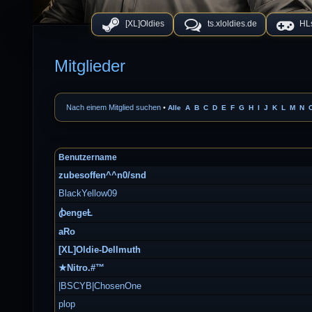
[XL]Oldies
ts.xloldies.de
HLs
Mitglieder
Nach einem Mitglied suchen
•
Alle
A
B
C
D
E
F
G
H
I
J
K
L
M
N
Benutzername
zubesoffen^^n0/snd
BlackYellow09
ꞗengeȽ
aRo
[XL]Oldie-Dellmuth
★Nitro.#™
|BSCYB|ChosenOne
plop