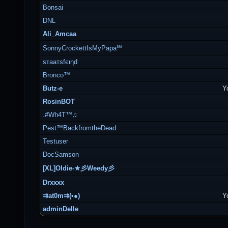
Bonsai
DNL
Ali_Amcaa
SonnyCrockettIsMyPapa℠
ѕтaaтѕfєιηd
Bronco™
Butz-e
Y
RosinBOT
.#Wh4T™♫
Pest™BackfromtheDead
Testuser
DocSamson
[XL]Oldie-★彡Weedy彡
Drxxxx
⇉at0m⇉(•●)
Y
adminDelle