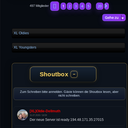
Seite
1
von
20
1
2
3
4
5
20
Nächste
497 Mitglieder
…
Gehe zu
XL Oldies
XL Youngsters
Shoutbox
−
Zum Schreiben bitte anmelden. Gäste können die Shoutbox lesen, aber
nicht schreiben.
[XL]Oldie-Dellmuth
31.07.2026 / 18:59
Der neue Server ist ready 194.48.171.35:27015