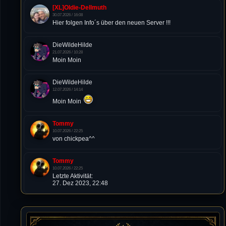
[XL]Oldie-Dellmuth
30.07.2026 / 16:08
Hier folgen Info´s über den neuen Server !!!
DieWildeHilde
21.07.2026 / 10:28
Moin Moin
DieWildeHilde
12.07.2026 / 14:14
Moin Moin
Tommy
10.07.2026 / 22:25
von chickpea^^
Tommy
10.07.2026 / 22:25
Letzte Aktivität:
27. Dez 2023, 22:48
DieWildeHilde
10.07.2026 / 12:48
Happy Birthday Chickpea