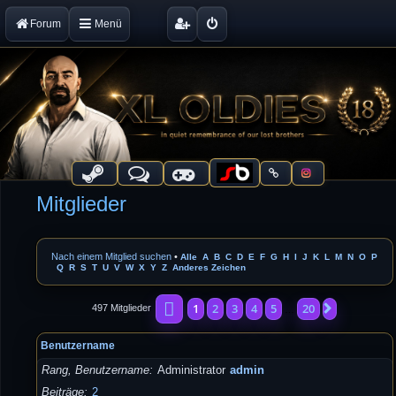
Forum
Menü
Mitglieder
Nach einem Mitglied suchen
•
Alle
A
B
C
D
E
F
G
H
I
J
K
L
M
N
O
P
Q
R
S
T
U
V
W
X
Y
Z
Anderes Zeichen
Seite
1
von
20
1
2
3
4
5
20
Nächste
497 Mitglieder
…
Benutzername
Rang, Benutzername
Administrator
admin
Beiträge
2