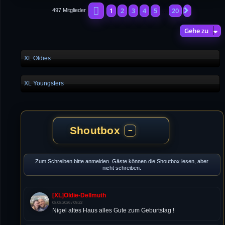
Seite
1
von
20
1
2
3
4
5
20
Nächste
497 Mitglieder
…
Gehe zu
XL Oldies
XL Youngsters
Shoutbox
−
Zum Schreiben bitte anmelden. Gäste können die Shoutbox lesen, aber
nicht schreiben.
[XL]Oldie-Dellmuth
08.08.2026 / 09:22
Nigel altes Haus alles Gute zum Geburtstag !