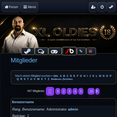
Forum
Menü
Mitglieder
Nach einem Mitglied suchen
•
Alle
A
B
C
D
E
F
G
H
I
J
K
L
M
N
O
P
Q
R
S
T
U
V
W
X
Y
Z
Anderes Zeichen
Seite
1
von
20
1
2
3
4
5
20
Nächste
497 Mitglieder
…
Benutzername
Rang, Benutzername
Administrator
admin
Beiträge
2