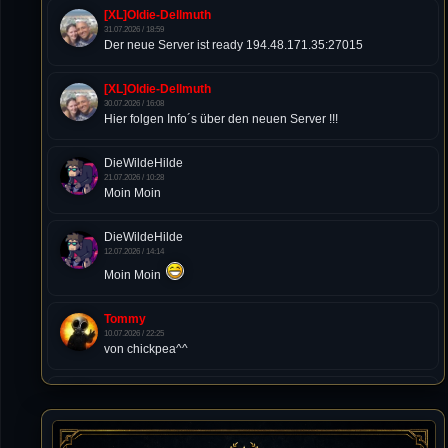
[XL]Oldie-Dellmuth
31.07.2026 / 18:59
Der neue Server ist ready 194.48.171.35:27015
[XL]Oldie-Dellmuth
30.07.2026 / 16:08
Hier folgen Info´s über den neuen Server !!!
DieWildeHilde
21.07.2026 / 10:28
Moin Moin
DieWildeHilde
12.07.2026 / 14:14
Moin Moin
Tommy
10.07.2026 / 22:25
von chickpea^^
Tommy
10.07.2026 / 22:25
Letzte Aktivität:
27. Dez 2023, 22:48