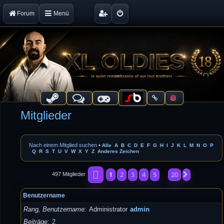
Forum
Menü
Mitglieder
Nach einem Mitglied suchen
•
Alle
A
B
C
D
E
F
G
H
I
J
K
L
M
N
O
P
Q
R
S
T
U
V
W
X
Y
Z
Anderes Zeichen
Seite
1
von
20
1
2
3
4
5
20
Nächste
497 Mitglieder
…
Benutzername
Rang, Benutzername
Administrator
admin
Beiträge
2