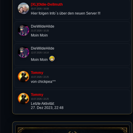
[XL]Oldie-Dellmuth
30.07.2026 / 16:08
Hier folgen Info´s über den neuen Server !!!
DieWildeHilde
21.07.2026 / 10:28
Moin Moin
DieWildeHilde
12.07.2026 / 14:14
Moin Moin
Tommy
10.07.2026 / 22:25
von chickpea^^
Tommy
10.07.2026 / 22:25
Letzte Aktivität:
27. Dez 2023, 22:48
DieWildeHilde
10.07.2026 / 12:48
Happy Birthday Chickpea