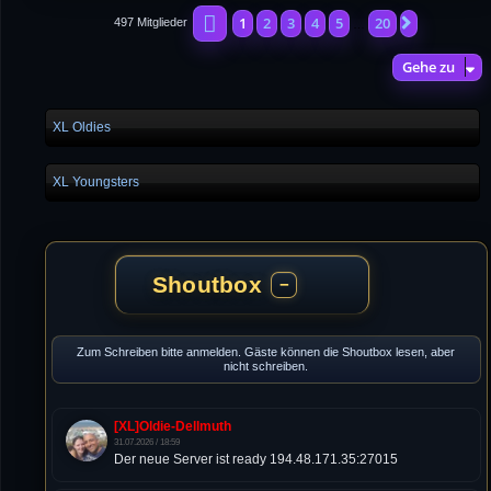
Seite
1
von
20
1
2
3
4
5
20
Nächste
497 Mitglieder
…
Gehe zu
XL Oldies
XL Youngsters
Shoutbox
−
Zum Schreiben bitte anmelden. Gäste können die Shoutbox lesen, aber
nicht schreiben.
[XL]Oldie-Dellmuth
31.07.2026 / 18:59
Der neue Server ist ready 194.48.171.35:27015