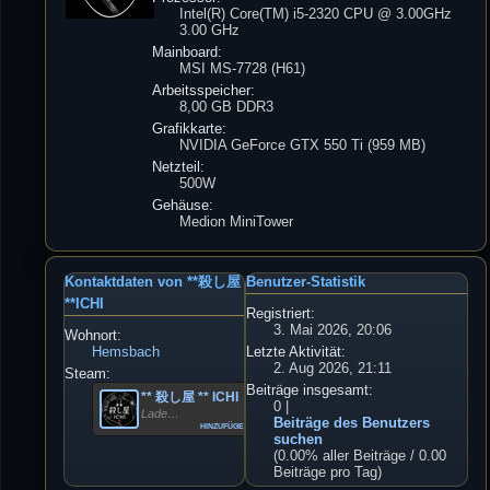
Intel(R) Core(TM) i5-2320 CPU @ 3.00GHz
3.00 GHz
Mainboard:
MSI MS-7728 (H61)
Arbeitsspeicher:
8,00 GB DDR3
Grafikkarte:
NVIDIA GeForce GTX 550 Ti (959 MB)
Netzteil:
500W
Gehäuse:
Medion MiniTower
Kontaktdaten von **殺し屋
Benutzer-Statistik
**ICHI
Registriert:
3. Mai 2026, 20:06
Wohnort:
Hemsbach
Letzte Aktivität:
2. Aug 2026, 21:11
Steam:
Beiträge insgesamt:
** 殺し屋 ** ICHI
0 |
Lade…
Beiträge des Benutzers
hinzufügen
suchen
(0.00% aller Beiträge / 0.00
Beiträge pro Tag)