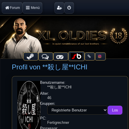
Forum
Menü
Profil von **殺し屋**ICHI
Benutzername:
**殺し屋**ICHI
Alter:
46
Gruppen:
PC:
Fertigrechner
Prozessor: