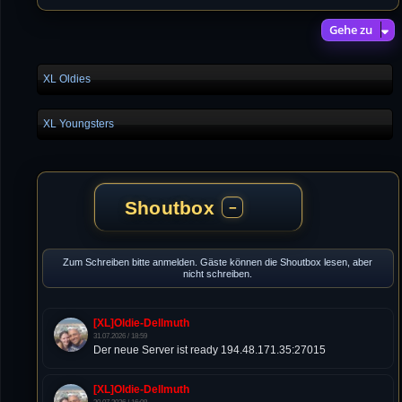
Gehe zu
XL Oldies
XL Youngsters
Shoutbox
−
Zum Schreiben bitte anmelden. Gäste können die Shoutbox lesen, aber
nicht schreiben.
[XL]Oldie-Dellmuth
31.07.2026 / 18:59
Der neue Server ist ready 194.48.171.35:27015
[XL]Oldie-Dellmuth