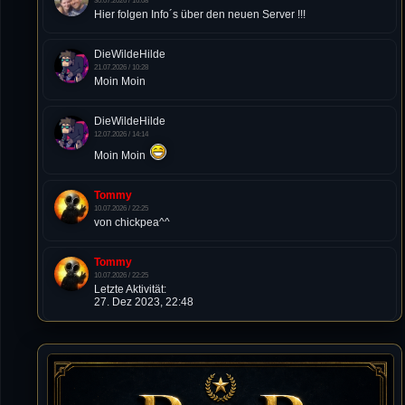
30.07.2026 / 16:08
Hier folgen Info´s über den neuen Server !!!
DieWildeHilde
21.07.2026 / 10:28
Moin Moin
DieWildeHilde
12.07.2026 / 14:14
Moin Moin
Tommy
10.07.2026 / 22:25
von chickpea^^
Tommy
10.07.2026 / 22:25
Letzte Aktivität:
27. Dez 2023, 22:48
DieWildeHilde
10.07.2026 / 12:48
Happy Birthday Chickpea