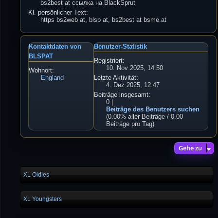
bs2best at ссылка на BlackSprut
Kl. persönlicher Text:
https bs2web at, blsp at, bs2best at bsme.at
Kontaktdaten von
Benutzer-Statistik
BLSPAT
Registriert:
10. Nov 2025, 14:50
Wohnort:
England
Letzte Aktivität:
4. Dez 2025, 12:47
Beiträge insgesamt:
0 |
Beiträge des Benutzers suchen
(0.00% aller Beiträge / 0.00
Beiträge pro Tag)
Gehe zu
XL Oldies
XL Youngsters