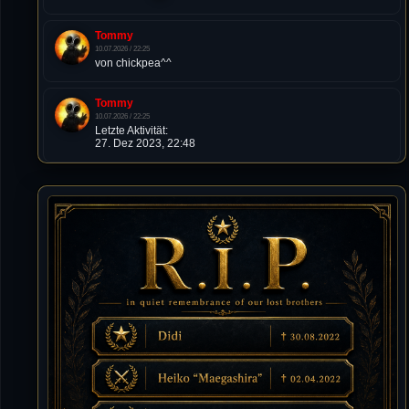
Tommy
10.07.2026 / 22:25
von chickpea^^
Tommy
10.07.2026 / 22:25
Letzte Aktivität:
27. Dez 2023, 22:48
DieWildeHilde
10.07.2026 / 12:48
Happy Birthday Chickpea
DieWildeHilde
10.07.2026 / 10:08
Hallo meine Lieben!
Isimiyaki
10.07.2026 / 00:34
Alles gute chickpea
Mojochilla