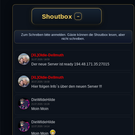
Shoutbox
−
Zum Schreiben bitte anmelden. Gäste können die Shoutbox lesen, aber
nicht schreiben.
[XL]Oldie-Dellmuth
31.07.2026 / 18:59
Der neue Server ist ready 194.48.171.35:27015
[XL]Oldie-Dellmuth
30.07.2026 / 16:08
Hier folgen Info´s über den neuen Server !!!
DieWildeHilde
21.07.2026 / 10:28
Moin Moin
DieWildeHilde
12.07.2026 / 14:14
Moin Moin