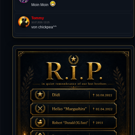
Moin Moin
Tommy
10.07.2026 / 22:25
von chickpea^^
Tommy
10.07.2026 / 22:25
Letzte Aktivität:
27. Dez 2023, 22:48
DieWildeHilde
10.07.2026 / 12:48
Happy Birthday Chickpea
DieWildeHilde
10.07.2026 / 10:08
Hallo meine Lieben!
Isimiyaki
10.07.2026 / 00:34
Alles gute chickpea