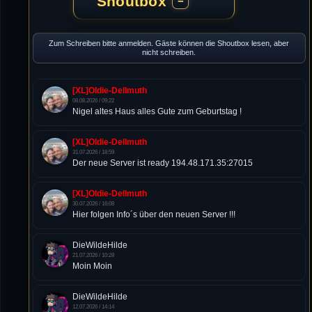
Shoutbox
−
Zum Schreiben bitte anmelden. Gäste können die Shoutbox lesen, aber
nicht schreiben.
[XL]Oldie-Dellmuth
08.08.2026 / 09:22
Nigel altes Haus alles Gute zum Geburtstag !
[XL]Oldie-Dellmuth
31.07.2026 / 18:59
Der neue Server ist ready 194.48.171.35:27015
[XL]Oldie-Dellmuth
30.07.2026 / 16:08
Hier folgen Info´s über den neuen Server !!!
DieWildeHilde
21.07.2026 / 10:28
Moin Moin
DieWildeHilde
12.07.2026 / 14:14