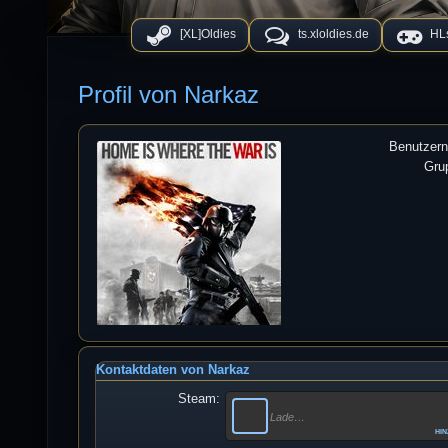
[XL]Oldies
ts.xloldies.de
HLs
Profil von Narkaz
Benutzer
Gru
Kontaktdaten von Narkaz
Steam:
Lade…
hi