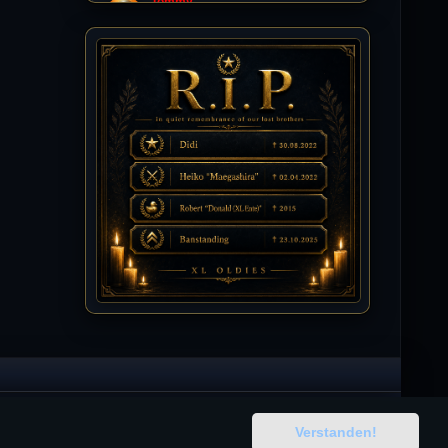
Tommy
10.07.2026 / 22:25
Letzte Aktivität:
27. Dez 2023, 22:48
DieWildeHilde
10.07.2026 / 12:48
Happy Birthday Chickpea
DieWildeHilde
10.07.2026 / 10:08
Hallo meine Lieben!
Isimiyaki
10.07.2026 / 00:34
Alles gute chickpea
Mojochilla
02.07.2026 / 15:53
Was geht aaaaaaaaaaaab
Verstanden!