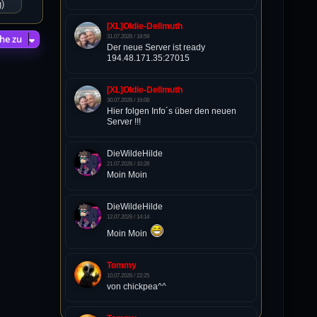
g)
[XL]Oldie-Dellmuth
he zu
31.07.2026 / 18:59
Der neue Server ist ready
194.48.171.35:27015
[XL]Oldie-Dellmuth
30.07.2026 / 16:08
Hier folgen Info´s über den neuen
Server !!!
DieWildeHilde
21.07.2026 / 10:28
Moin Moin
DieWildeHilde
12.07.2026 / 14:14
Moin Moin
Tommy
10.07.2026 / 22:25
von chickpea^^