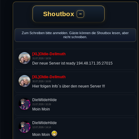
Shoutbox
−
Zum Schreiben bitte anmelden. Gäste können die Shoutbox lesen, aber
nicht schreiben.
[XL]Oldie-Dellmuth
31.07.2026 / 18:59
Der neue Server ist ready 194.48.171.35:27015
[XL]Oldie-Dellmuth
30.07.2026 / 16:08
Hier folgen Info´s über den neuen Server !!!
DieWildeHilde
21.07.2026 / 10:28
Moin Moin
DieWildeHilde
12.07.2026 / 14:14
Moin Moin