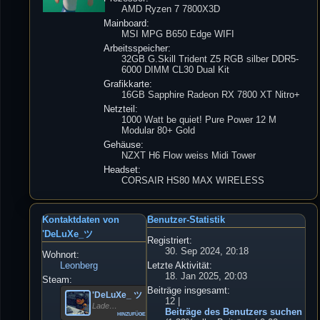
AMD Ryzen 7 7800X3D
Mainboard:
MSI MPG B650 Edge WIFI
Arbeitsspeicher:
32GB G.Skill Trident Z5 RGB silber DDR5-
6000 DIMM CL30 Dual Kit
Grafikkarte:
16GB Sapphire Radeon RX 7800 XT Nitro+
Netzteil:
1000 Watt be quiet! Pure Power 12 M
Modular 80+ Gold
Gehäuse:
NZXT H6 Flow weiss Midi Tower
Headset:
CORSAIR HS80 MAX WIRELESS
Kontaktdaten von
Benutzer-Statistik
'DeLuXe_ツ
Registriert:
30. Sep 2024, 20:18
Wohnort:
Leonberg
Letzte Aktivität:
18. Jan 2025, 20:03
Steam:
Beiträge insgesamt:
'DeLuXe_ ツ
12 |
Lade…
Beiträge des Benutzers suchen
hinzufügen