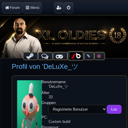
Forum
Menü
Profil von 'DeLuXe_ツ
Benutzername:
'DeLuXe_ツ
Alter:
33
Gruppen:
PC:
Custom build
Prozessor: