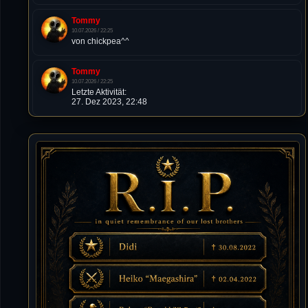
Tommy
10.07.2026 / 22:25
von chickpea^^
Tommy
10.07.2026 / 22:25
Letzte Aktivität:
27. Dez 2023, 22:48
DieWildeHilde
10.07.2026 / 12:48
Happy Birthday Chickpea
DieWildeHilde
10.07.2026 / 10:08
Hallo meine Lieben!
Isimiyaki
10.07.2026 / 00:34
Alles gute chickpea
Mojochilla