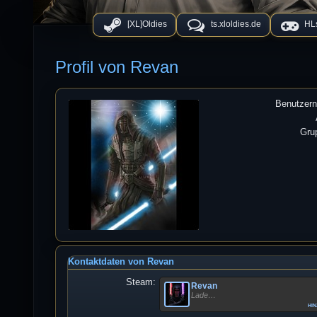
[XL]Oldies
ts.xloldies.de
HLs
Profil von Revan
Benutzer
Gru
Kontaktdaten von Revan
Steam:
Revan
Lade…
hi