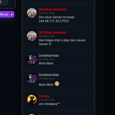
g)
[XL]Oldie-Dellmuth
he zu
31.07.2026 / 18:59
Der neue Server ist ready
194.48.171.35:27015
[XL]Oldie-Dellmuth
30.07.2026 / 16:08
Hier folgen Info´s über den neuen
Server !!!
DieWildeHilde
21.07.2026 / 10:28
Moin Moin
DieWildeHilde
12.07.2026 / 14:14
Moin Moin
Tommy
10.07.2026 / 22:25
von chickpea^^