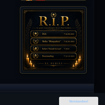
Tommy
10.07.2026 / 22:25
Letzte Aktivität:
27. Dez 2023, 22:48
DieWildeHilde
10.07.2026 / 12:48
Happy Birthday Chickpea
DieWildeHilde
10.07.2026 / 10:08
Hallo meine Lieben!
Isimiyaki
10.07.2026 / 00:34
Alles gute chickpea
Mojochilla
02.07.2026 / 15:53
Was geht aaaaaaaaaaaab
Verstanden!