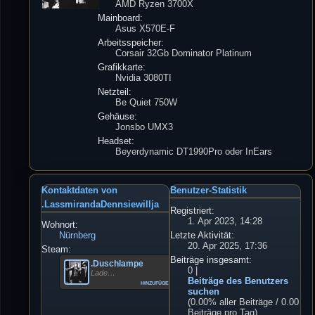
AMD Ryzen 3700X
Mainboard:
Asus X570E-F
Arbeitsspeicher:
Corsair 32Gb Dominator Platinum
Grafikkarte:
Nvidia 3080TI
Netzteil:
Be Quiet 750W
Gehäuse:
Jonsbo UMX3
Headset:
Beyerdynamic DT1990Pro oder InEars
Kontaktdaten von
Benutzer-Statistik
.LassmirandaDennsiewillja
Registriert:
1. Apr 2023, 14:28
Wohnort:
Nürnberg
Letzte Aktivität:
20. Apr 2025, 17:36
Steam:
Beiträge insgesamt:
.Duschlampe
0 |
Lade…
Beiträge des Benutzers
hinzufügen
suchen
(0.00% aller Beiträge / 0.00
Beiträge pro Tag)