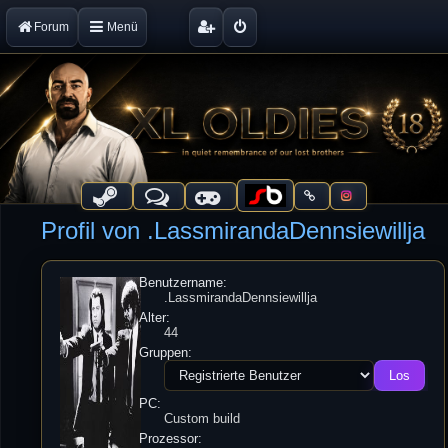
Forum
Menü
Profil von .LassmirandaDennsiewillja
Benutzername:
.LassmirandaDennsiewillja
Alter:
44
Gruppen:
PC:
Custom build
Prozessor: