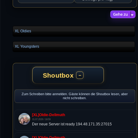
Gehe zu
XL Oldies
XL Youngsters
Shoutbox
−
Zum Schreiben bitte anmelden. Gäste können die Shoutbox lesen, aber
nicht schreiben.
[XL]Oldie-Dellmuth
31.07.2026 / 18:59
Der neue Server ist ready 194.48.171.35:27015
[XL]Oldie-Dellmuth