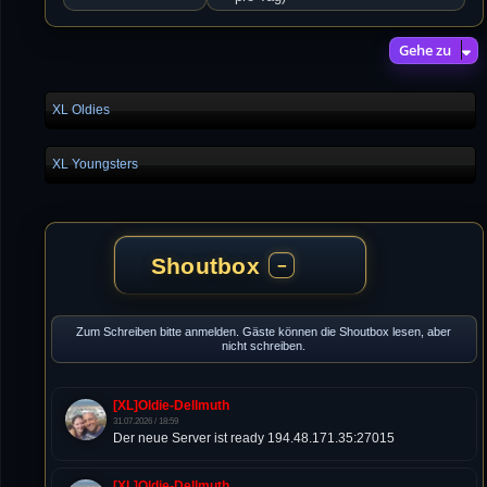
Gehe zu
XL Oldies
XL Youngsters
Shoutbox
−
Zum Schreiben bitte anmelden. Gäste können die Shoutbox lesen, aber
nicht schreiben.
[XL]Oldie-Dellmuth
31.07.2026 / 18:59
Der neue Server ist ready 194.48.171.35:27015
[XL]Oldie-Dellmuth