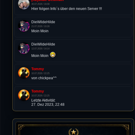
30.07.2026 / 16:08
Hier folgen Info´s über den neuen Server !!!
DieWildeHilde
21.07.2026 / 10:28
Moin Moin
DieWildeHilde
12.07.2026 / 14:14
Moin Moin
Tommy
10.07.2026 / 22:25
von chickpea^^
Tommy
10.07.2026 / 22:25
Letzte Aktivität:
27. Dez 2023, 22:48
DieWildeHilde
10.07.2026 / 12:48
Happy Birthday Chickpea