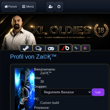
Forum
Menü
Profil von Za©Қ™
Benutzername:
Za©Қ™
Alter:
39
Gruppen:
PC:
Custom build
Prozessor: