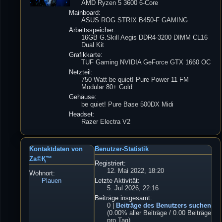
AMD Ryzen 5 3600 6-Core
Mainboard:
ASUS ROG STRIX B450-F GAMING
Arbeitsspeicher:
16GB G.Skill Aegis DDR4-3200 DIMM CL16
Dual Kit
Grafikkarte:
TUF Gaming NVIDIA GeForce GTX 1660 OC
Netzteil:
750 Watt be quiet! Pure Power 11 FM
Modular 80+ Gold
Gehäuse:
be quiet! Pure Base 500DX Midi
Headset:
Razer Electra V2
Kontaktdaten von
Benutzer-Statistik
Za©Қ™
Registriert:
12. Mai 2022, 18:20
Wohnort:
Plauen
Letzte Aktivität:
5. Jul 2026, 22:16
Beiträge insgesamt:
0 |
Beiträge des Benutzers suchen
(0.00% aller Beiträge / 0.00 Beiträge
pro Tag)