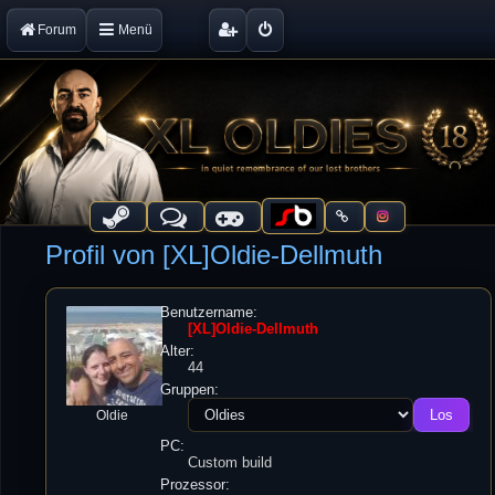
Forum
Menü
Profil von [XL]Oldie-Dellmuth
Benutzername:
[XL]Oldie-Dellmuth
Alter:
44
Gruppen:
Oldie
PC:
Custom build
Prozessor: