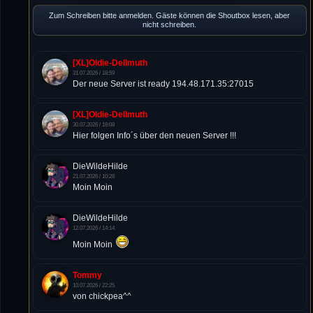
Zum Schreiben bitte anmelden. Gäste können die Shoutbox lesen, aber
nicht schreiben.
[XL]Oldie-Dellmuth
31.07.2026 / 18:59
Der neue Server ist ready 194.48.171.35:27015
[XL]Oldie-Dellmuth
30.07.2026 / 16:08
Hier folgen Info´s über den neuen Server !!!
DieWildeHilde
21.07.2026 / 10:28
Moin Moin
DieWildeHilde
12.07.2026 / 14:14
Moin Moin
Tommy
10.07.2026 / 22:25
von chickpea^^