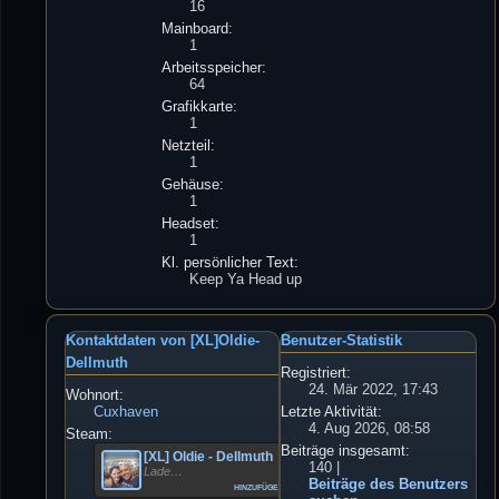
16
Mainboard:
1
Arbeitsspeicher:
64
Grafikkarte:
1
Netzteil:
1
Gehäuse:
1
Headset:
1
Kl. persönlicher Text:
Keep Ya Head up
Kontaktdaten von [XL]Oldie-
Benutzer-Statistik
Dellmuth
Registriert:
24. Mär 2022, 17:43
Wohnort:
Cuxhaven
Letzte Aktivität:
4. Aug 2026, 08:58
Steam:
Beiträge insgesamt:
[XL] Oldie - Dellmuth
140 |
Lade…
Beiträge des Benutzers
hinzufügen