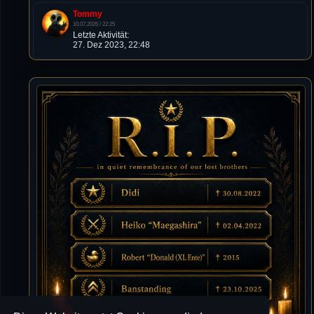
Tommy
10.07.2026 / 22:25
Letzte Aktivität:
27. Dez 2023, 22:48
DieWildeHilde
10.07.2026 / 12:48
Happy Birthday Chickpea
DieWildeHilde
10.07.2026 / 10:08
Hallo meine Lieben!
Isimiyaki
10.07.2026 / 00:34
Alles gute chickpea
Mojochilla
02.07.2026 / 15:53
Was geht aaaaaaaaaaaab
[XL]Oldie-Dellmuth