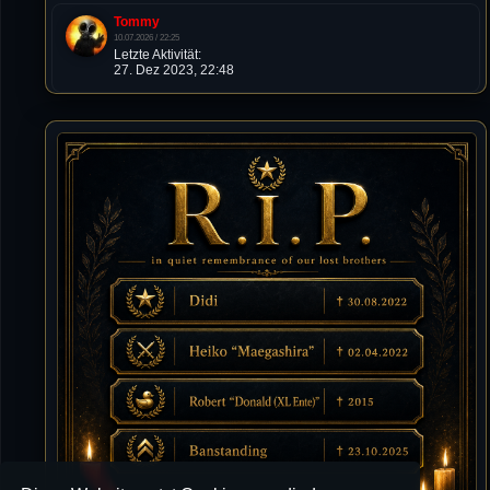
Tommy
10.07.2026 / 22:25
Letzte Aktivität:
27. Dez 2023, 22:48
DieWildeHilde
10.07.2026 / 12:48
Happy Birthday Chickpea
DieWildeHilde
10.07.2026 / 10:08
Hallo meine Lieben!
Isimiyaki
10.07.2026 / 00:34
Alles gute chickpea
Mojochilla
02.07.2026 / 15:53
Was geht aaaaaaaaaaaab
[XL]Oldie-Dellmuth