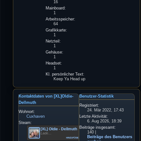
16
Mainboard:
1
Arbeitsspeicher:
64
Grafikkarte:
1
Netzteil:
1
Gehäuse:
1
Headset:
1
Kl. persönlicher Text:
Keep Ya Head up
Kontaktdaten von [XL]Oldie-
Benutzer-Statistik
Dellmuth
Registriert:
24. Mär 2022, 17:43
Wohnort:
Cuxhaven
Letzte Aktivität:
6. Aug 2026, 18:39
Steam:
Beiträge insgesamt:
[XL] Oldie - Dellmuth
140 |
Lade…
Beiträge des Benutzers
hinzufügen