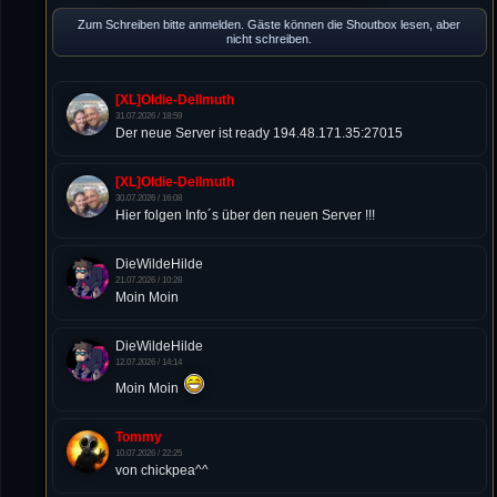
Zum Schreiben bitte anmelden. Gäste können die Shoutbox lesen, aber
nicht schreiben.
[XL]Oldie-Dellmuth
31.07.2026 / 18:59
Der neue Server ist ready 194.48.171.35:27015
[XL]Oldie-Dellmuth
30.07.2026 / 16:08
Hier folgen Info´s über den neuen Server !!!
DieWildeHilde
21.07.2026 / 10:28
Moin Moin
DieWildeHilde
12.07.2026 / 14:14
Moin Moin
Tommy
10.07.2026 / 22:25
von chickpea^^