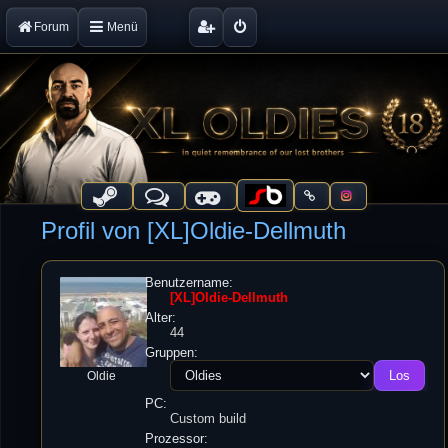
Forum
Menü
Profil von [XL]Oldie-Dellmuth
Benutzername:
[XL]Oldie-Dellmuth
Alter:
44
Gruppen:
Oldie
PC:
Custom build
Prozessor: