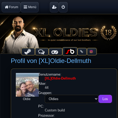
Forum
Menü
Profil von [XL]Oldie-Dellmuth
Benutzername:
[XL]Oldie-Dellmuth
Alter:
44
Gruppen:
Oldie
PC:
Custom build
Prozessor: