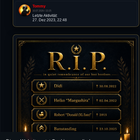
Tommy
10.07.2026 / 22:25
Letzte Aktivität:
27. Dez 2023, 22:48
DieWildeHilde
10.07.2026 / 12:48
Happy Birthday Chickpea
DieWildeHilde
10.07.2026 / 10:08
Hallo meine Lieben!
Isimiyaki
10.07.2026 / 00:34
Alles gute chickpea
Mojochilla
02.07.2026 / 15:53
Was geht aaaaaaaaaaaab
[XL]Oldie-Dellmuth