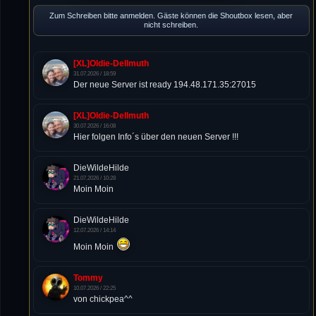
Zum Schreiben bitte anmelden. Gäste können die Shoutbox lesen, aber
nicht schreiben.
[XL]Oldie-Dellmuth
31.07.2026 / 18:59
Der neue Server ist ready 194.48.171.35:27015
[XL]Oldie-Dellmuth
30.07.2026 / 16:08
Hier folgen Info´s über den neuen Server !!!
DieWildeHilde
21.07.2026 / 10:28
Moin Moin
DieWildeHilde
12.07.2026 / 14:14
Moin Moin
Tommy
10.07.2026 / 22:25
von chickpea^^