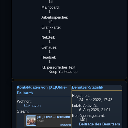
16
Mainboard:
1
Arbeitsspeicher:
64
Grafikkarte:
1
Netzteil:
1
Gehäuse:
1
Headset:
1
Kl. persönlicher Text:
Keep Ya Head up
Kontaktdaten von [XL]Oldie-
Benutzer-Statistik
Dellmuth
Registriert:
24. Mär 2022, 17:43
Wohnort:
Cuxhaven
Letzte Aktivität:
6. Aug 2026, 21:01
Steam:
Beiträge insgesamt:
[XL] Oldie - Dellmuth
140 |
Lade…
Beiträge des Benutzers
hinzufügen