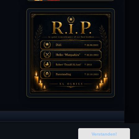
Tommy
10.07.2026 / 22:25
Letzte Aktivität:
27. Dez 2023, 22:48
DieWildeHilde
10.07.2026 / 12:48
Happy Birthday Chickpea
DieWildeHilde
10.07.2026 / 10:08
Hallo meine Lieben!
Isimiyaki
10.07.2026 / 00:34
Alles gute chickpea
Mojochilla
02.07.2026 / 15:53
Was geht aaaaaaaaaaaab
Verstanden!