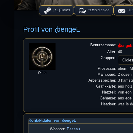
[XL]Oldies
ts.xloldies.de
HLs
Profil von ꞗengeȽ
Benutzername:
ꞗengeȽ
Alter:
40
Gruppen:
Prozessor:
ehem. Ma
Oldie
Mainboard:
2 dosen c
Arbeitsspeicher:
3 hamst
Grafikkarte:
aus holz
Netzteil:
von eon
Gehäuse:
aus edel
Headset:
was is d
Kontaktdaten von ꞗengeȽ
Wohnort:
Passau