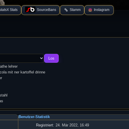
tatsX Stats
SourceBans
Stamm
Instagram
the lehrer
ola mit ner kartoffel drinne
er
stahl
as
Benutzer-Statistik
Registriert:
24. Mär 2022, 16:49