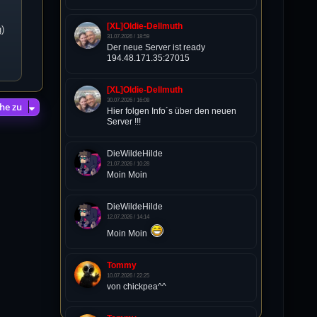
[XL]Oldie-Dellmuth
g)
31.07.2026 / 18:59
Der neue Server ist ready
194.48.171.35:27015
[XL]Oldie-Dellmuth
30.07.2026 / 16:08
he zu
Hier folgen Info´s über den neuen
Server !!!
DieWildeHilde
21.07.2026 / 10:28
Moin Moin
DieWildeHilde
12.07.2026 / 14:14
Moin Moin
Tommy
10.07.2026 / 22:25
von chickpea^^