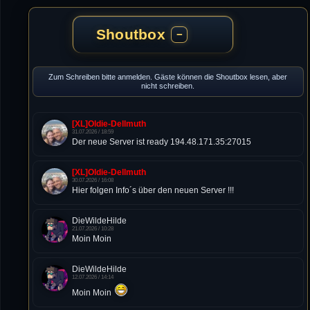
Shoutbox
−
Zum Schreiben bitte anmelden. Gäste können die Shoutbox lesen, aber
nicht schreiben.
[XL]Oldie-Dellmuth
31.07.2026 / 18:59
Der neue Server ist ready 194.48.171.35:27015
[XL]Oldie-Dellmuth
30.07.2026 / 16:08
Hier folgen Info´s über den neuen Server !!!
DieWildeHilde
21.07.2026 / 10:28
Moin Moin
DieWildeHilde
12.07.2026 / 14:14
Moin Moin