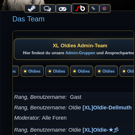
Das Team
XL Oldies Admin-Team
Hier findest du unsere
Admin-Gruppen
und Ansprechpartner
Oldies
Oldies
Oldies
Oldies
Oldies
Old
Rang, Benutzername
Gast
Rang, Benutzername
Oldie
[XL]Oldie-Dellmuth
Moderator
Alle Foren
Rang, Benutzername
Oldie
[XL]Oldie-★彡