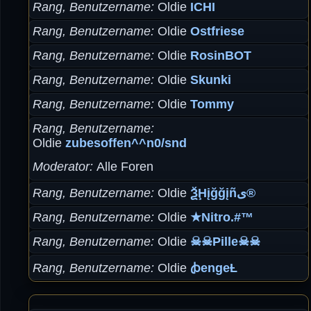
Rang, Benutzername
Oldie
ICHI
Rang, Benutzername
Oldie
Ostfriese
Rang, Benutzername
Oldie
RosinBOT
Rang, Benutzername
Oldie
Skunki
Rang, Benutzername
Oldie
Tommy
Rang, Benutzername
Oldie
zubesoffen^^n0/snd
Moderator
Alle Foren
Rang, Benutzername
Oldie
ѮḨįğğįñى®
Rang, Benutzername
Oldie
★Nitro.#™
Rang, Benutzername
Oldie
☠☠Pille☠☠
Rang, Benutzername
Oldie
ꞗengeȽ