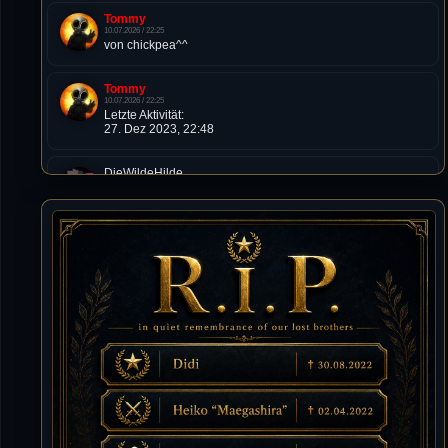
Tommy
10.07.2026 / 22:25
von chickpea^^
Tommy
10.07.2026 / 22:25
Letzte Aktivität:
27. Dez 2023, 22:48
DieWildeHilde
10.07.2026 / 12:48
Happy Birthday Chickpea
DieWildeHilde
10.07.2026 / 10:08
Hallo meine Lieben!
Isimiyaki
10.07.2026 / 00:34
Alles gute chickpea
Mojochilla
02.07.2026 / 15:53
Was geht aaaaaaaaaaaab