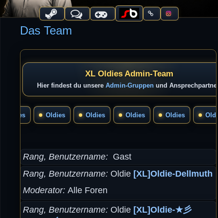
Das Team
XL Oldies Admin-Team
Hier findest du unsere
Admin-Gruppen
und Ansprechpartner
Oldies
Oldies
Oldies
Oldies
Oldies
Old
Rang, Benutzername
Gast
Rang, Benutzername
Oldie
[XL]Oldie-Dellmuth
Moderator
Alle Foren
Rang, Benutzername
Oldie
[XL]Oldie-★彡