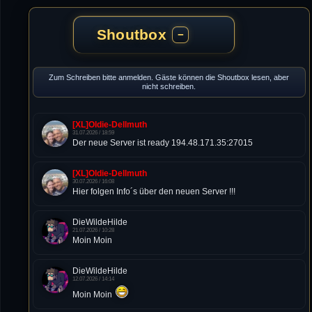
Shoutbox
−
Zum Schreiben bitte anmelden. Gäste können die Shoutbox lesen, aber
nicht schreiben.
[XL]Oldie-Dellmuth
31.07.2026 / 18:59
Der neue Server ist ready 194.48.171.35:27015
[XL]Oldie-Dellmuth
30.07.2026 / 16:08
Hier folgen Info´s über den neuen Server !!!
DieWildeHilde
21.07.2026 / 10:28
Moin Moin
DieWildeHilde
12.07.2026 / 14:14
Moin Moin