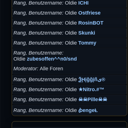
Rang, Benutzername
Oldie
ICHI
Rang, Benutzername
Oldie
Ostfriese
Rang, Benutzername
Oldie
RosinBOT
Rang, Benutzername
Oldie
Skunki
Rang, Benutzername
Oldie
Tommy
Rang, Benutzername
Oldie
zubesoffen^^n0/snd
Moderator
Alle Foren
Rang, Benutzername
Oldie
ѮḨįğğįñى®
Rang, Benutzername
Oldie
★Nitro.#™
Rang, Benutzername
Oldie
☠☠Pille☠☠
Rang, Benutzername
Oldie
ꞗengeȽ