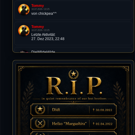
Tommy
10.07.2026 / 22:25
von chickpea^^
Tommy
10.07.2026 / 22:25
Letzte Aktivität:
27. Dez 2023, 22:48
DieWildeHilde
10.07.2026 / 12:48
Happy Birthday Chickpea
DieWildeHilde
10.07.2026 / 10:08
Hallo meine Lieben!
Isimiyaki
10.07.2026 / 00:34
Alles gute chickpea
Mojochilla
02.07.2026 / 15:53
Was geht aaaaaaaaaaaab