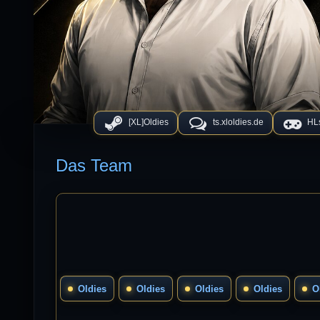
[XL]Oldies
ts.xloldies.de
HLs
Das Team
Oldies
Oldies
Oldies
Oldies
O