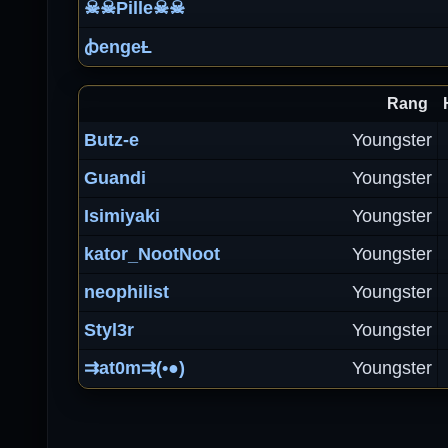
☠☠Pille☠☠
ꞗengeȽ
Rang
Butz-e
Youngster
Guandi
Youngster
Isimiyaki
Youngster
kator_NootNoot
Youngster
neophilist
Youngster
Styl3r
Youngster
⇉at0m⇉(•●)
Youngster