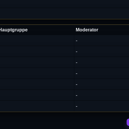
Hauptgruppe
Moderator
-
-
-
-
-
-
-