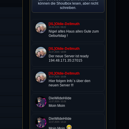
können die Shoutbox lesen, aber nicht
schreiben.
[XL]Oldie-Dellmuth
08.08.2026 / 09:22
Nigel altes Haus alles Gute zum
Geburtstag !
[XL]Oldie-Dellmuth
31.07.2026 / 18:59
Der neue Server ist ready
194.48.171.35:27015
[XL]Oldie-Dellmuth
30.07.2026 / 16:08
Hier folgen Info´s über den
neuen Server !!!
DieWildeHilde
21.07.2026 / 10:28
Moin Moin
DieWildeHilde
12.07.2026 / 14:14
Moin Moin