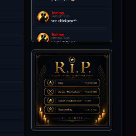
Tommy
10.07.2026 / 22:25
von chickpea^^
Tommy
10.07.2026 / 22:25
Letzte Aktivität:
27. Dez 2023, 22:48
DieWildeHilde
10.07.2026 / 12:48
Happy Birthday Chickpea
DieWildeHilde
10.07.2026 / 10:08
Hallo meine Lieben!
Isimiyaki
10.07.2026 / 00:34
Alles gute chickpea
Mojochilla