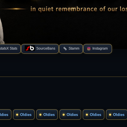
tatsX Stats
SourceBans
Stamm
Instagram
ldies
Oldies
Oldies
Oldies
Oldies
Oldies