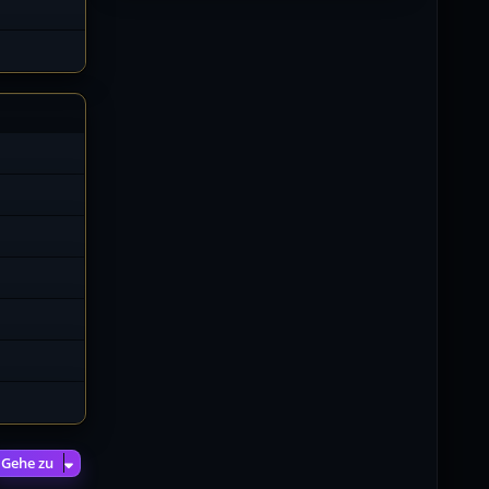
02.07.2026 / 15:53
Was geht aaaaaaaaaaaab
[XL]Oldie-Dellmuth
01.07.2026 / 14:09
Wartungsarbeiten zwischen 12 -
13 Uhr am Freitag !!!
]λτ™[-Μεмрђїی-]
14.06.2026 / 14:11
sieht richtig gut aus
[XL]Oldie-Dellmuth
14.06.2026 / 00:29
Soweit ist die HP fertig für heute
Morgen geht es weiter N8t
[XL]Oldie-Dellmuth
13.06.2026 / 12:57
Moin, wir haben gerne deine
Lieblingsfarbe berücksichtig auf
unser HP
schön damit sie
Gehe zu
dir gefällt. Ich bin heute noch
etwas am fixen also bitte gerne