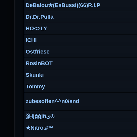
DeBalou★(EsBussi)(66)R.I.P
Dr.Dr.Pulla
HO<>LY
ICHI
Ostfriese
RosinBOT
Skunki
Tommy
zubesoffen^^n0/snd
ѮḨįğğįñى®
★Nitro.#™