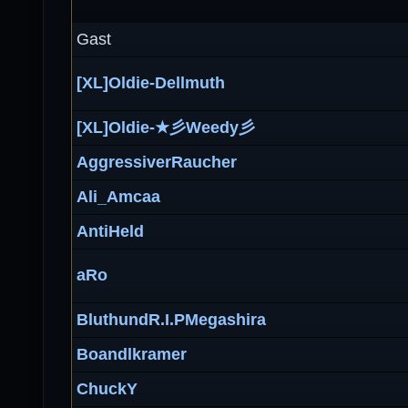
Gast
[XL]Oldie-Dellmuth
[XL]Oldie-★彡Weedy彡
AggressiverRaucher
Ali_Amcaa
AntiHeld
aRo
BluthundR.I.PMegashira
Boandlkramer
ChuckY