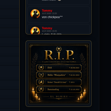
Tommy
10.07.2026 / 22:25
von chickpea^^
Tommy
10.07.2026 / 22:25
Letzte Aktivität:
27. Dez 2023, 22:48
DieWildeHilde
10.07.2026 / 12:48
Happy Birthday Chickpea
DieWildeHilde
10.07.2026 / 10:08
Hallo meine Lieben!
Isimiyaki
10.07.2026 / 00:34
Alles gute chickpea
Mojochilla