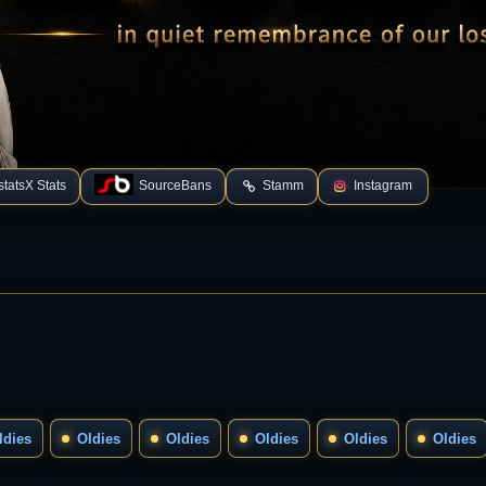
tatsX Stats
SourceBans
Stamm
Instagram
ldies
Oldies
Oldies
Oldies
Oldies
Oldies