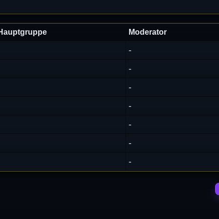
Hauptgruppe
Moderator
-
-
-
-
-
-
-