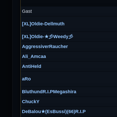
Gast
[XL]Oldie-Dellmuth
[XL]Oldie-★彡Weedy彡
AggressiverRaucher
Ali_Amcaa
AntiHeld
aRo
BluthundR.I.PMegashira
ChuckY
DeBalou★(EsBussi)(66)R.I.P