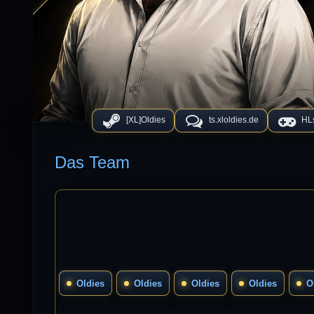
[XL]Oldies
ts.xloldies.de
HLs
Das Team
Oldies
Oldies
Oldies
Oldies
O