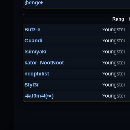
ꞗengeȽ
Rang
Butz-e
Youngster
Guandi
Youngster
Isimiyaki
Youngster
kator_NootNoot
Youngster
neophilist
Youngster
Styl3r
Youngster
⇉at0m⇉(•●)
Youngster