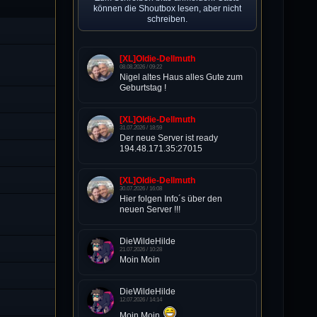
können die Shoutbox lesen, aber nicht
schreiben.
[XL]Oldie-Dellmuth
08.08.2026 / 09:22
Nigel altes Haus alles Gute zum
Geburtstag !
[XL]Oldie-Dellmuth
31.07.2026 / 18:59
Der neue Server ist ready
194.48.171.35:27015
[XL]Oldie-Dellmuth
30.07.2026 / 16:08
Hier folgen Info´s über den
neuen Server !!!
DieWildeHilde
21.07.2026 / 10:28
Moin Moin
DieWildeHilde
12.07.2026 / 14:14
Moin Moin