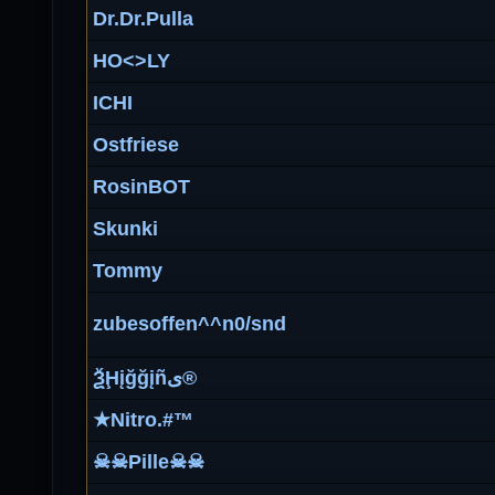
Dr.Dr.Pulla
HO<>LY
ICHI
Ostfriese
RosinBOT
Skunki
Tommy
zubesoffen^^n0/snd
ѮḨįğğįñى®
★Nitro.#™
☠☠Pille☠☠