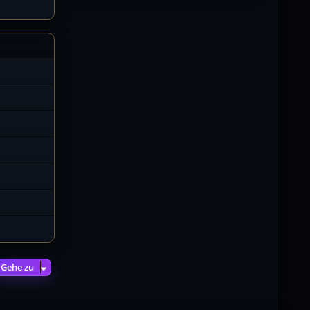
02.07.2026 / 15:53
Was geht aaaaaaaaaaaab
[XL]Oldie-Dellmuth
01.07.2026 / 14:09
Wartungsarbeiten zwischen 12 -
13 Uhr am Freitag !!!
]λτ™[-Μεмрђїی-]
14.06.2026 / 14:11
sieht richtig gut aus
[XL]Oldie-Dellmuth
14.06.2026 / 00:29
Soweit ist die HP fertig für heute
Morgen geht es weiter N8t
[XL]Oldie-Dellmuth
13.06.2026 / 12:57
Moin, wir haben gerne deine
Gehe zu
Lieblingsfarbe berücksichtig auf
unser HP
schön damit sie
dir gefällt. Ich bin heute noch
etwas am fixen also bitte gerne