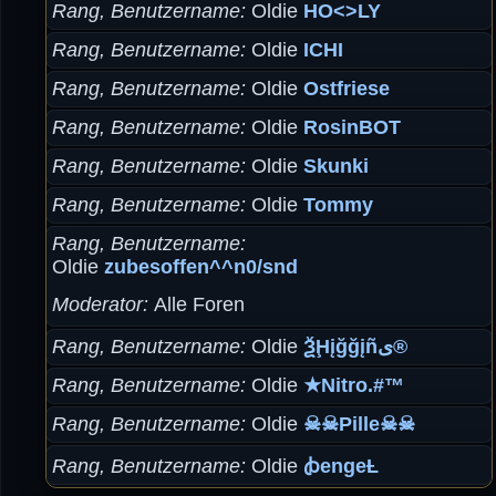
Rang, Benutzername
Oldie
HO<>LY
Rang, Benutzername
Oldie
ICHI
Rang, Benutzername
Oldie
Ostfriese
Rang, Benutzername
Oldie
RosinBOT
Rang, Benutzername
Oldie
Skunki
Rang, Benutzername
Oldie
Tommy
Rang, Benutzername
Oldie
zubesoffen^^n0/snd
Moderator
Alle Foren
Rang, Benutzername
Oldie
ѮḨįğğįñى®
Rang, Benutzername
Oldie
★Nitro.#™
Rang, Benutzername
Oldie
☠☠Pille☠☠
Rang, Benutzername
Oldie
ꞗengeȽ