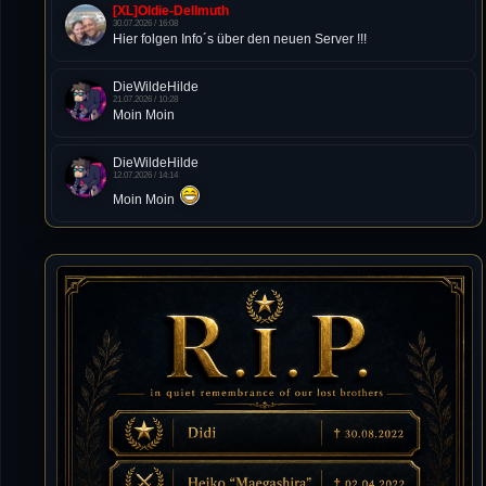
[XL]Oldie-Dellmuth
30.07.2026 / 16:08
Hier folgen Info´s über den neuen Server !!!
DieWildeHilde
21.07.2026 / 10:28
Moin Moin
DieWildeHilde
12.07.2026 / 14:14
Moin Moin
Tommy
10.07.2026 / 22:25
von chickpea^^
Tommy
10.07.2026 / 22:25
Letzte Aktivität:
27. Dez 2023, 22:48
DieWildeHilde
10.07.2026 / 12:48
Happy Birthday Chickpea