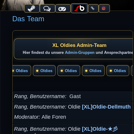
Das Team
XL Oldies Admin-Team
Hier findest du unsere
Admin-Gruppen
und Ansprechpartner
es
Oldies
Oldies
Oldies
Oldies
Oldies
Rang, Benutzername
Gast
Rang, Benutzername
Oldie
[XL]Oldie-Dellmuth
Moderator
Alle Foren
Rang, Benutzername
Oldie
[XL]Oldie-★彡