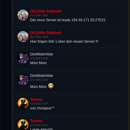
[XL]Oldie-Dellmuth
31.07.2026 / 18:59
Der neue Server ist ready 194.48.171.35:27015
[XL]Oldie-Dellmuth
30.07.2026 / 16:08
Hier folgen Info´s über den neuen Server !!!
DieWildeHilde
21.07.2026 / 10:28
Moin Moin
DieWildeHilde
12.07.2026 / 14:14
Moin Moin
Tommy
10.07.2026 / 22:25
von chickpea^^
Tommy
10.07.2026 / 22:25
Letzte Aktivität: