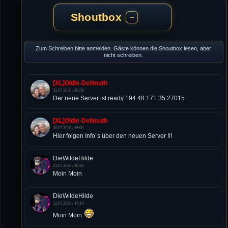
Shoutbox
−
Zum Schreiben bitte anmelden. Gäste können die Shoutbox lesen, aber
nicht schreiben.
[XL]Oldie-Dellmuth
31.07.2026 / 18:59
Der neue Server ist ready 194.48.171.35:27015
[XL]Oldie-Dellmuth
30.07.2026 / 16:08
Hier folgen Info´s über den neuen Server !!!
DieWildeHilde
21.07.2026 / 10:28
Moin Moin
DieWildeHilde
12.07.2026 / 14:14
Moin Moin