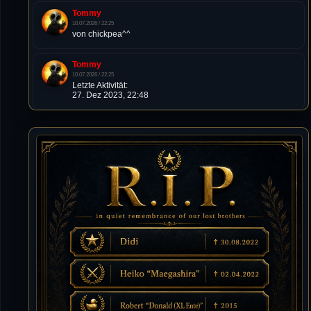
Tommy
10.07.2026 / 22:25
von chickpea^^
Tommy
10.07.2026 / 22:25
Letzte Aktivität:
27. Dez 2023, 22:48
DieWildeHilde
10.07.2026 / 12:48
Happy Birthday Chickpea
DieWildeHilde
10.07.2026 / 10:08
Hallo meine Lieben!
Isimiyaki
10.07.2026 / 00:34
Alles gute chickpea
Mojochilla
02.07.2026 / 15:53