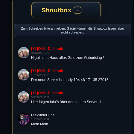
Shoutbox
−
Zum Schreiben bitte anmelden. Gäste können die Shoutbox lesen, aber
nicht schreiben.
[XL]Oldie-Dellmuth
08.08.2026 / 09:22
Nigel altes Haus alles Gute zum Geburtstag !
[XL]Oldie-Dellmuth
31.07.2026 / 18:59
Der neue Server ist ready 194.48.171.35:27015
[XL]Oldie-Dellmuth
30.07.2026 / 16:08
Hier folgen Info´s über den neuen Server !!!
DieWildeHilde
21.07.2026 / 10:28
Moin Moin