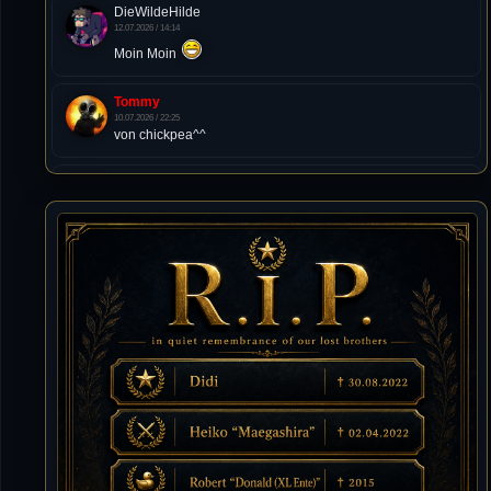
DieWildeHilde
12.07.2026 / 14:14
Moin Moin
Tommy
10.07.2026 / 22:25
von chickpea^^
Tommy
10.07.2026 / 22:25
Letzte Aktivität:
27. Dez 2023, 22:48
DieWildeHilde
10.07.2026 / 12:48
Happy Birthday Chickpea
DieWildeHilde
10.07.2026 / 10:08
Hallo meine Lieben!
Isimiyaki
10.07.2026 / 00:34