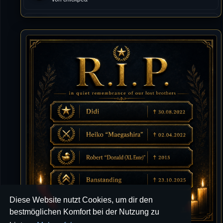
Tommy
10.07.2026 / 22:25
Letzte Aktivität:
27. Dez 2023, 22:48
DieWildeHilde
10.07.2026 / 12:48
Happy Birthday Chickpea
DieWildeHilde
10.07.2026 / 10:08
Hallo meine Lieben!
Isimiyaki
10.07.2026 / 00:34
Alles gute chickpea
Mojochilla
02.07.2026 / 15:53
Diese Website nutzt Cookies, um dir den
Was geht aaaaaaaaaaaab
bestmöglichen Komfort bei der Nutzung zu