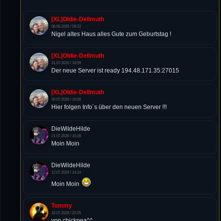
[XL]Oldie-Dellmuth
08.08.2026 / 09:22
Nigel altes Haus alles Gute zum Geburtstag !
[XL]Oldie-Dellmuth
31.07.2026 / 18:59
Der neue Server ist ready 194.48.171.35:27015
[XL]Oldie-Dellmuth
30.07.2026 / 16:08
Hier folgen Info´s über den neuen Server !!!
DieWildeHilde
21.07.2026 / 10:28
Moin Moin
DieWildeHilde
12.07.2026 / 14:14
Moin Moin
Tommy
10.07.2026 / 22:25
von chickpea^^