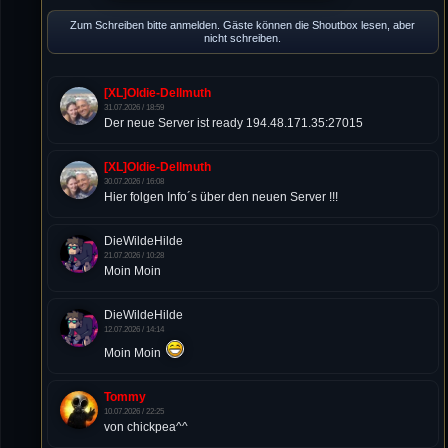
Zum Schreiben bitte anmelden. Gäste können die Shoutbox lesen, aber
nicht schreiben.
[XL]Oldie-Dellmuth
31.07.2026 / 18:59
Der neue Server ist ready 194.48.171.35:27015
[XL]Oldie-Dellmuth
30.07.2026 / 16:08
Hier folgen Info´s über den neuen Server !!!
DieWildeHilde
21.07.2026 / 10:28
Moin Moin
DieWildeHilde
12.07.2026 / 14:14
Moin Moin
Tommy
10.07.2026 / 22:25
von chickpea^^