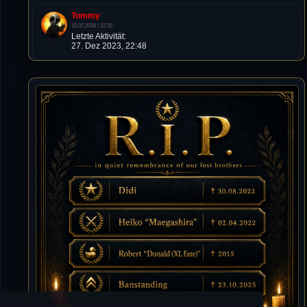
Tommy
10.07.2026 / 22:25
Letzte Aktivität:
27. Dez 2023, 22:48
DieWildeHilde
10.07.2026 / 12:48
Happy Birthday Chickpea
DieWildeHilde
10.07.2026 / 10:08
Hallo meine Lieben!
Isimiyaki
10.07.2026 / 00:34
Alles gute chickpea
Mojochilla
02.07.2026 / 15:53
Was geht aaaaaaaaaaaab
[XL]Oldie-Dellmuth