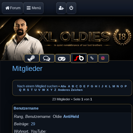
Forum
Menü
Mitglieder
Nach einem Mitglied suchen
•
Alle
A
B
C
D
E
F
G
H
I
J
K
L
M
N
O
P
Q
R
S
T
U
V
W
X
Y
Z
Anderes Zeichen
23 Mitglieder • Seite
1
von
1
Benutzername
Rang, Benutzername
Oldie
AntiHeld
Beiträge
29
Wohnort, YouTube