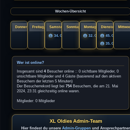
a
s
g
t
e
Wochen-Übersicht
r
B
e
i
t
r
Donnerstag, 06.
Freitag, 07.
Samstag, 08.
Sonntag, 09.
Montag, 10.
Dienstag, 11.
Mittwoc
a
g
34. Geburtstag nigel
32. Geburtstag UNIQS
45. Geburtsta
35. Geburtstag
Wer ist online?
Insgesamt sind
4
Besucher online :: 0 sichtbare Mitglieder, 0
unsichtbare Mitglieder und 4 Gäste (basierend auf den aktiven
Besuchern der letzten 5 Minuten)
Der Besucherrekord liegt bei
754
Besuchern, die am 21. Mai
2024, 23:31 gleichzeitig online waren.
Mitglieder: 0 Mitglieder
XL Oldies Admin-Team
Hier findest du unsere
Admin-Gruppen
und Ansprechpartner