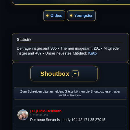
Oldies
Youngster
Statistik
Beiträge insgesamt
905
• Themen insgesamt
291
• Mitglieder
insgesamt
497
• Unser neuestes Mitglied:
Kn0x
Shoutbox
−
Zum Schreiben bitte anmelden. Gäste können die Shoutbox lesen, aber
nicht schreiben.
[XL]Oldie-Dellmuth
31.07.2026 / 18:59
Der neue Server ist ready 194.48.171.35:27015