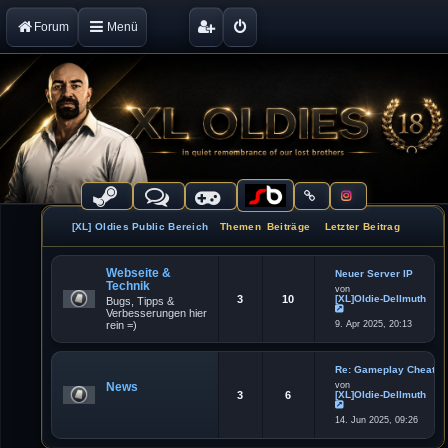
Forum
Menü
[XL] Oldies Public Bereich
Themen
Beiträge
Letzter Beitrag
Webseite &
Neuer Server IP
Technik
von
3
10
[XL]Oldie-Dellmuth
Bugs, Tipps &
Verbesserungen hier
N
rein =)
9. Apr 2025, 20:13
e
u
e
s
t
Re: Gameplay Cheater
e
News
von
r
3
6
[XL]Oldie-Dellmuth
B
e
N
i
14. Jun 2025, 09:26
e
t
u
r
e