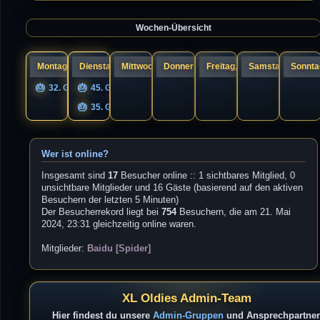
a
s
g
t
e
Wochen-Übersicht
r
B
e
i
t
r
Montag, 10.
Dienstag, 11.
Mittwoch, 12.
Donnerstag, 13.
Freitag, 14.
Samstag, 15.
Sonntag
a
g
32. Geburtstag UNIQS
45. Geburtstag Guandi
35. Geburtstag s1cK.
Wer ist online?
Insgesamt sind
17
Besucher online :: 1 sichtbares Mitglied, 0
unsichtbare Mitglieder und 16 Gäste (basierend auf den aktiven
Besuchern der letzten 5 Minuten)
Der Besucherrekord liegt bei
754
Besuchern, die am 21. Mai
2024, 23:31 gleichzeitig online waren.
Mitglieder:
Baidu [Spider]
XL Oldies Admin-Team
Hier findest du unsere
Admin-Gruppen
und Ansprechpartner