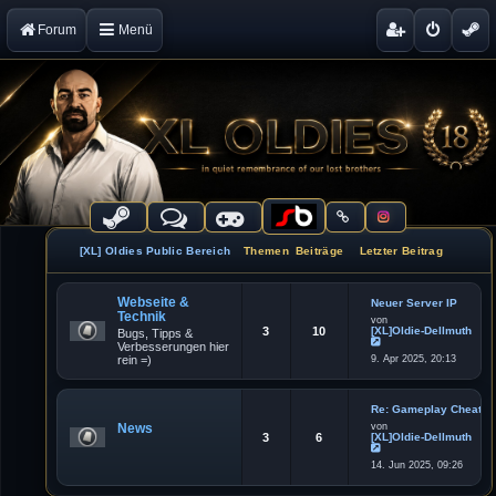
Forum
Menü
[XL] Oldies Public Bereich
Themen
Beiträge
Letzter Beitrag
Webseite &
Neuer Server IP
Technik
von
3
10
[XL]Oldie-Dellmuth
Bugs, Tipps &
Verbesserungen hier
N
rein =)
9. Apr 2025, 20:13
e
u
e
s
t
Re: Gameplay Cheater
e
News
von
r
3
6
[XL]Oldie-Dellmuth
B
e
N
i
14. Jun 2025, 09:26
e
t
u
r
e