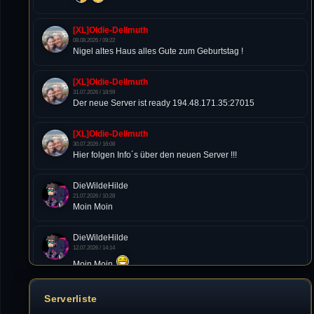
[XL]Oldie-Dellmuth
08.08.2026 / 09:22
Nigel altes Haus alles Gute zum Geburtstag !
[XL]Oldie-Dellmuth
31.07.2026 / 18:59
Der neue Server ist ready 194.48.171.35:27015
[XL]Oldie-Dellmuth
30.07.2026 / 16:08
Hier folgen Info´s über den neuen Server !!!
DieWildeHilde
21.07.2026 / 10:28
Moin Moin
DieWildeHilde
12.07.2026 / 14:14
Moin Moin
Tommy
Serverliste
10.07.2026 / 22:25