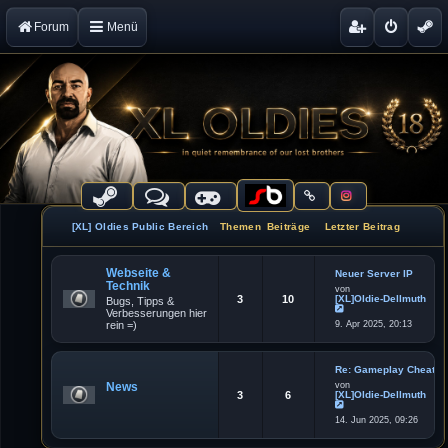
Forum
Menü
[XL] Oldies Public Bereich
Themen
Beiträge
Letzter Beitrag
Webseite &
Neuer Server IP
Technik
von
3
10
[XL]Oldie-Dellmuth
Bugs, Tipps &
Verbesserungen hier
N
rein =)
9. Apr 2025, 20:13
e
u
e
s
t
Re: Gameplay Cheater
e
News
von
r
3
6
[XL]Oldie-Dellmuth
B
e
N
i
14. Jun 2025, 09:26
e
t
u
r
e