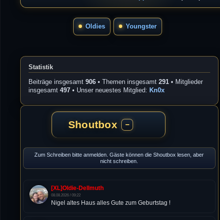
Oldies
Youngster
Statistik
Beiträge insgesamt
906
• Themen insgesamt
291
• Mitglieder
insgesamt
497
• Unser neuestes Mitglied:
Kn0x
Shoutbox
−
Zum Schreiben bitte anmelden. Gäste können die Shoutbox lesen, aber
nicht schreiben.
[XL]Oldie-Dellmuth
08.08.2026 / 09:22
Nigel altes Haus alles Gute zum Geburtstag !