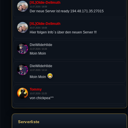
[XL]Oldie-Dellmuth
31.07.2026 / 18:59
Der neue Server ist ready 194.48.171.35:27015
[XL]Oldie-Dellmuth
30.07.2026 / 16:08
Hier folgen Info´s über den neuen Server !!!
DieWildeHilde
21.07.2026 / 10:28
Moin Moin
DieWildeHilde
12.07.2026 / 14:14
Moin Moin
Tommy
10.07.2026 / 22:25
von chickpea^^
Tommy
10.07.2026 / 22:25
Letzte Aktivität:
Serverliste
27. Dez 2023, 22:48