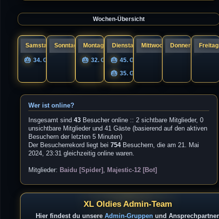
a
s
g
t
e
Wochen-Übersicht
r
B
e
i
t
r
Samstag, 08.
Sonntag, 09.
Montag, 10.
Dienstag, 11.
Mittwoch, 12.
Donnerstag, 13.
Freitag
a
g
34. Geburtstag nigel
32. Geburtstag UNIQS
45. Geburtstag Guandi
35. Geburtstag s1cK.
Wer ist online?
Insgesamt sind
43
Besucher online :: 2 sichtbare Mitglieder, 0
unsichtbare Mitglieder und 41 Gäste (basierend auf den aktiven
Besuchern der letzten 5 Minuten)
Der Besucherrekord liegt bei
754
Besuchern, die am 21. Mai
2024, 23:31 gleichzeitig online waren.
Mitglieder:
Baidu [Spider]
,
Majestic-12 [Bot]
XL Oldies Admin-Team
Hier findest du unsere
Admin-Gruppen
und Ansprechpartner