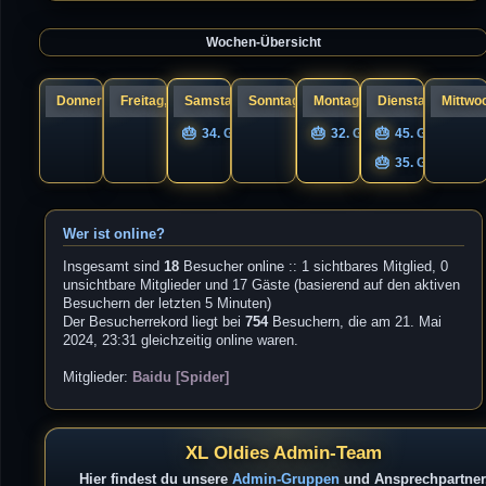
a
s
g
t
e
Wochen-Übersicht
r
B
e
i
t
r
Donnerstag, 06.
Freitag, 07.
Samstag, 08.
Sonntag, 09.
Montag, 10.
Dienstag, 11.
Mittwoc
a
g
34. Geburtstag nigel
32. Geburtstag UNIQS
45. Geburtsta
35. Geburtstag
Wer ist online?
Insgesamt sind
18
Besucher online :: 1 sichtbares Mitglied, 0
unsichtbare Mitglieder und 17 Gäste (basierend auf den aktiven
Besuchern der letzten 5 Minuten)
Der Besucherrekord liegt bei
754
Besuchern, die am 21. Mai
2024, 23:31 gleichzeitig online waren.
Mitglieder:
Baidu [Spider]
XL Oldies Admin-Team
Hier findest du unsere
Admin-Gruppen
und Ansprechpartner