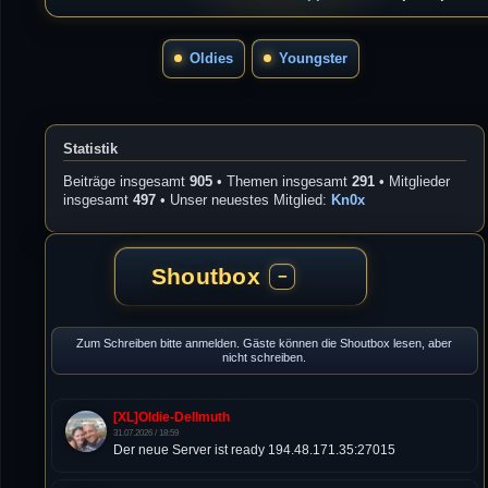
Oldies
Youngster
Statistik
Beiträge insgesamt
905
• Themen insgesamt
291
• Mitglieder
insgesamt
497
• Unser neuestes Mitglied:
Kn0x
Shoutbox
−
Zum Schreiben bitte anmelden. Gäste können die Shoutbox lesen, aber
nicht schreiben.
[XL]Oldie-Dellmuth
31.07.2026 / 18:59
Der neue Server ist ready 194.48.171.35:27015