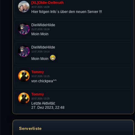
[XL]Oldie-Dellmuth
30.07.2026 / 16:08
Hier folgen Info´s über den neuen Server !!!
DieWildeHilde
21.07.2026 / 10:28
Moin Moin
DieWildeHilde
12.07.2026 / 14:14
Moin Moin
Tommy
10.07.2026 / 22:25
von chickpea^^
Tommy
10.07.2026 / 22:25
Letzte Aktivität:
27. Dez 2023, 22:48
DieWildeHilde
10.07.2026 / 12:48
Serverliste
Happy Birthday Chickpea