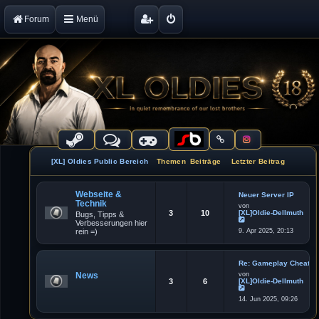
Forum
Menü
[XL] Oldies Public Bereich
Themen
Beiträge
Letzter Beitrag
Webseite &
Neuer Server IP
Technik
von
3
10
[XL]Oldie-Dellmuth
Bugs, Tipps &
Verbesserungen hier
N
rein =)
9. Apr 2025, 20:13
e
u
e
s
t
Re: Gameplay Cheater
e
News
von
r
3
6
[XL]Oldie-Dellmuth
B
e
N
i
14. Jun 2025, 09:26
e
t
u
r
e