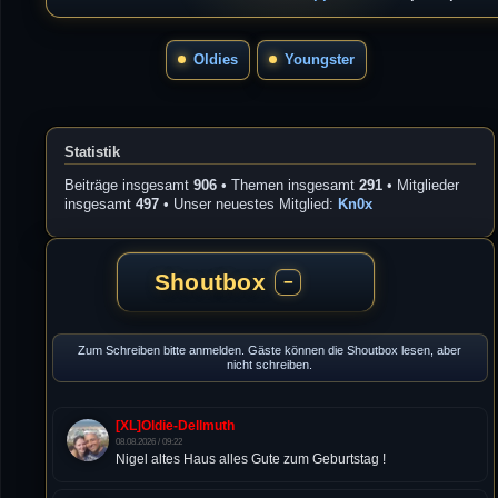
Oldies
Youngster
Statistik
Beiträge insgesamt
906
• Themen insgesamt
291
• Mitglieder
insgesamt
497
• Unser neuestes Mitglied:
Kn0x
Shoutbox
−
Zum Schreiben bitte anmelden. Gäste können die Shoutbox lesen, aber
nicht schreiben.
[XL]Oldie-Dellmuth
08.08.2026 / 09:22
Nigel altes Haus alles Gute zum Geburtstag !