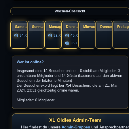
a
s
g
t
e
Wochen-Übersicht
r
B
e
i
t
r
Samstag, 08.
Sonntag, 09.
Montag, 10.
Dienstag, 11.
Mittwoch, 12.
Donnerstag, 13.
Freitag
a
g
34. Geburtstag nigel
32. Geburtstag UNIQS
45. Geburtstag Guandi
35. Geburtstag s1cK.
Wer ist online?
Insgesamt sind
14
Besucher online :: 0 sichtbare Mitglieder, 0
unsichtbare Mitglieder und 14 Gäste (basierend auf den aktiven
Besuchern der letzten 5 Minuten)
Der Besucherrekord liegt bei
754
Besuchern, die am 21. Mai
2024, 23:31 gleichzeitig online waren.
Mitglieder: 0 Mitglieder
XL Oldies Admin-Team
Hier findest du unsere
Admin-Gruppen
und Ansprechpartner