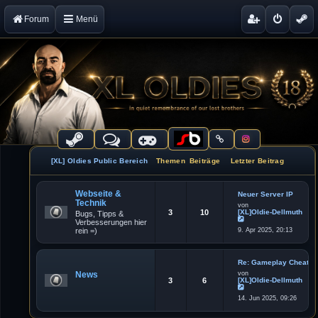
Forum
Menü
[XL] Oldies Public Bereich
Themen
Beiträge
Letzter Beitrag
Webseite &
Neuer Server IP
Technik
von
3
10
[XL]Oldie-Dellmuth
Bugs, Tipps &
Verbesserungen hier
N
rein =)
9. Apr 2025, 20:13
e
u
e
s
t
Re: Gameplay Cheater
e
News
von
r
3
6
[XL]Oldie-Dellmuth
B
e
N
i
14. Jun 2025, 09:26
e
t
u
r
e