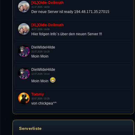
[XL]Oldie-Dellmuth
31.07.2026 / 18:59
Der neue Server ist ready 194.48.171.35:27015
[XL]Oldie-Dellmuth
30.07.2026 / 16:08
Hier folgen Info´s über den neuen Server !!!
DieWildeHilde
21.07.2026 / 10:28
Moin Moin
DieWildeHilde
12.07.2026 / 14:14
Moin Moin
Tommy
10.07.2026 / 22:25
von chickpea^^
Tommy
10.07.2026 / 22:25
Letzte Aktivität:
Serverliste
27. Dez 2023, 22:48