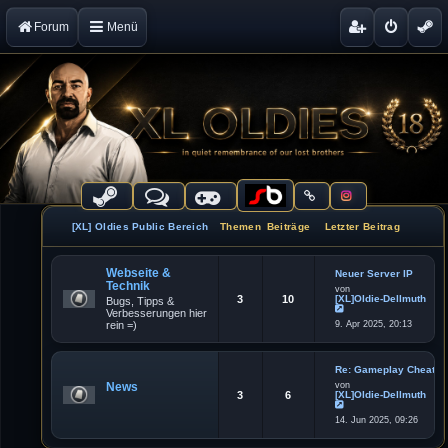
Forum
Menü
[XL] Oldies Public Bereich
Themen
Beiträge
Letzter Beitrag
Webseite &
Neuer Server IP
Technik
von
3
10
[XL]Oldie-Dellmuth
Bugs, Tipps &
Verbesserungen hier
N
rein =)
9. Apr 2025, 20:13
e
u
e
s
t
Re: Gameplay Cheater
e
News
von
r
3
6
[XL]Oldie-Dellmuth
B
e
N
i
14. Jun 2025, 09:26
e
t
u
r
e