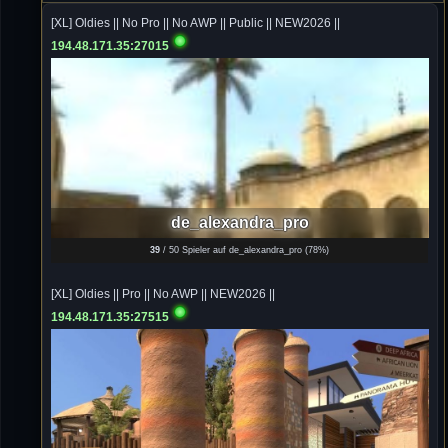
von chickpea^^
[XL] Oldies || No Pro || No AWP || Public || NEW2026 ||
194.48.171.35:27015
Tommy
10.07.2026 / 22:25
Letzte Aktivität:
27. Dez 2023, 22:48
DieWildeHilde
10.07.2026 / 12:48
Happy Birthday Chickpea
DieWildeHilde
de_alexandra_pro
10.07.2026 / 10:08
39
/ 50 Spieler auf de_alexandra_pro (
78%
)
Hallo meine Lieben!
[XL] Oldies || Pro || No AWP || NEW2026 ||
Isimiyaki
10.07.2026 / 00:34
194.48.171.35:27515
Alles gute chickpea
Mojochilla
02.07.2026 / 15:53
Was geht aaaaaaaaaaaab