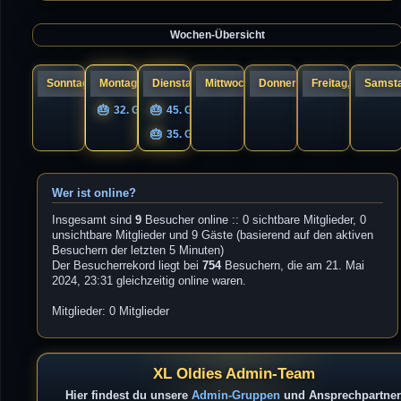
a
s
g
t
e
Wochen-Übersicht
r
B
e
i
t
r
Sonntag, 09.
Montag, 10.
Dienstag, 11.
Mittwoch, 12.
Donnerstag, 13.
Freitag, 14.
Samsta
a
g
32. Geburtstag UNIQS
45. Geburtstag Guandi
35. Geburtstag s1cK.
Wer ist online?
Insgesamt sind
9
Besucher online :: 0 sichtbare Mitglieder, 0
unsichtbare Mitglieder und 9 Gäste (basierend auf den aktiven
Besuchern der letzten 5 Minuten)
Der Besucherrekord liegt bei
754
Besuchern, die am 21. Mai
2024, 23:31 gleichzeitig online waren.
Mitglieder: 0 Mitglieder
XL Oldies Admin-Team
Hier findest du unsere
Admin-Gruppen
und Ansprechpartner