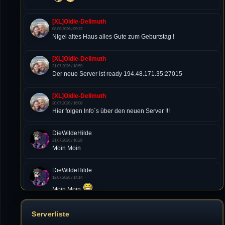
[XL]Oldie-Dellmuth
08.08.2026 / 09:22
Nigel altes Haus alles Gute zum Geburtstag !
[XL]Oldie-Dellmuth
31.07.2026 / 18:59
Der neue Server ist ready 194.48.171.35:27015
[XL]Oldie-Dellmuth
30.07.2026 / 16:08
Hier folgen Info´s über den neuen Server !!!
DieWildeHilde
21.07.2026 / 10:28
Moin Moin
DieWildeHilde
12.07.2026 / 14:14
Moin Moin
Tommy
Serverliste
10.07.2026 / 22:25