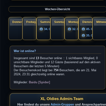
a
s
g
t
e
Wochen-Übersicht
r
B
e
i
t
r
Donnerstag, 06.
Freitag, 07.
Samstag, 08.
Sonntag, 09.
Montag, 10.
Dienstag, 11.
Mittwoc
a
g
34. Geburtstag nigel
32. Geburtstag UNIQS
45. Geburtsta
35. Geburtstag
Wer ist online?
Insgesamt sind
13
Besucher online :: 1 sichtbares Mitglied, 0
unsichtbare Mitglieder und 12 Gäste (basierend auf den aktiven
Besuchern der letzten 5 Minuten)
Der Besucherrekord liegt bei
754
Besuchern, die am 21. Mai
2024, 23:31 gleichzeitig online waren.
Mitglieder:
Baidu [Spider]
XL Oldies Admin-Team
Hier findest du unsere
Admin-Gruppen
und Ansprechpartner