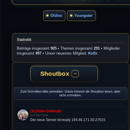
Oldies
Youngster
Statistik
Beiträge insgesamt
905
• Themen insgesamt
291
• Mitglieder
insgesamt
497
• Unser neuestes Mitglied:
Kn0x
Shoutbox
−
Zum Schreiben bitte anmelden. Gäste können die Shoutbox lesen, aber
nicht schreiben.
[XL]Oldie-Dellmuth
31.07.2026 / 18:59
Der neue Server ist ready 194.48.171.35:27015