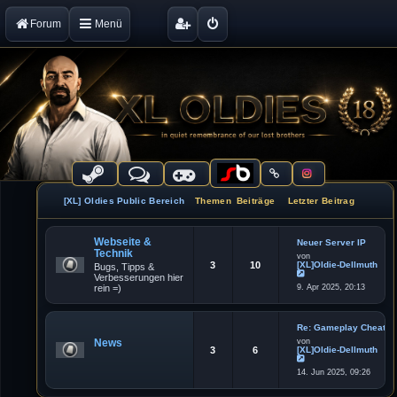
Forum
Menü
[XL] Oldies Public Bereich
Themen
Beiträge
Letzter Beitrag
Webseite &
Neuer Server IP
Technik
von
3
10
[XL]Oldie-Dellmuth
Bugs, Tipps &
Verbesserungen hier
N
rein =)
9. Apr 2025, 20:13
e
u
e
s
t
Re: Gameplay Cheater
e
News
von
r
3
6
[XL]Oldie-Dellmuth
B
e
N
i
14. Jun 2025, 09:26
e
t
u
r
e