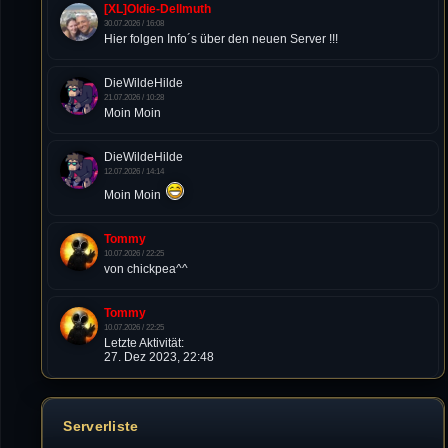
[XL]Oldie-Dellmuth
30.07.2026 / 16:08
Hier folgen Info´s über den neuen Server !!!
DieWildeHilde
21.07.2026 / 10:28
Moin Moin
DieWildeHilde
12.07.2026 / 14:14
Moin Moin
Tommy
10.07.2026 / 22:25
von chickpea^^
Tommy
10.07.2026 / 22:25
Letzte Aktivität:
27. Dez 2023, 22:48
DieWildeHilde
10.07.2026 / 12:48
Serverliste
Happy Birthday Chickpea