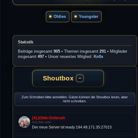
Oldies
Youngster
Statistik
Beiträge insgesamt
905
• Themen insgesamt
291
• Mitglieder
insgesamt
497
• Unser neuestes Mitglied:
Kn0x
Shoutbox
−
Zum Schreiben bitte anmelden. Gäste können die Shoutbox lesen, aber
nicht schreiben.
[XL]Oldie-Dellmuth
31.07.2026 / 18:59
Der neue Server ist ready 194.48.171.35:27015