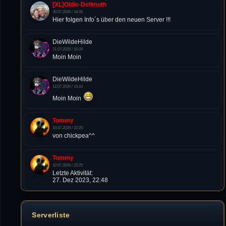
[XL]Oldie-Dellmuth
30.07.2026 / 16:08
Hier folgen Info´s über den neuen Server !!!
DieWildeHilde
21.07.2026 / 10:28
Moin Moin
DieWildeHilde
12.07.2026 / 14:14
Moin Moin
Tommy
10.07.2026 / 22:25
von chickpea^^
Tommy
10.07.2026 / 22:25
Letzte Aktivität:
27. Dez 2023, 22:48
DieWildeHilde
10.07.2026 / 12:48
Serverliste
Happy Birthday Chickpea