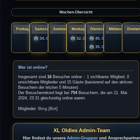
a
s
g
t
e
Wochen-Übersicht
r
B
e
i
t
r
Freitag, 07.
Samstag, 08.
Sonntag, 09.
Montag, 10.
Dienstag, 11.
Mittwoch, 12.
Donner
a
g
34. Geburtstag nigel
32. Geburtstag UNIQS
45. Geburtstag Guandi
35. Geburtstag s1cK.
Wer ist online?
Insgesamt sind
16
Besucher online :: 1 sichtbares Mitglied, 0
unsichtbare Mitglieder und 15 Gäste (basierend auf den aktiven
Besuchern der letzten 5 Minuten)
Der Besucherrekord liegt bei
754
Besuchern, die am 21. Mai
2024, 23:31 gleichzeitig online waren.
Mitglieder:
Bing [Bot]
XL Oldies Admin-Team
Hier findest du unsere
Admin-Gruppen
und Ansprechpartner