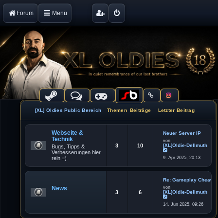
Forum
Menü
[XL] Oldies Public Bereich
Themen
Beiträge
Letzter Beitrag
Webseite &
Neuer Server IP
Technik
von
3
10
[XL]Oldie-Dellmuth
Bugs, Tipps &
Verbesserungen hier
N
rein =)
9. Apr 2025, 20:13
e
u
e
s
t
Re: Gameplay Cheater
e
News
von
r
3
6
[XL]Oldie-Dellmuth
B
e
N
i
14. Jun 2025, 09:26
e
t
u
r
e