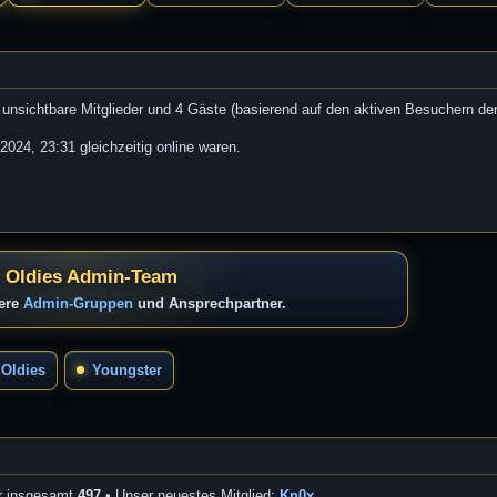
r
a
g
0 unsichtbare Mitglieder und 4 Gäste (basierend auf den aktiven Besuchern de
024, 23:31 gleichzeitig online waren.
 Oldies Admin-Team
sere
Admin-Gruppen
und Ansprechpartner.
Oldies
Youngster
er insgesamt
497
• Unser neuestes Mitglied:
Kn0x