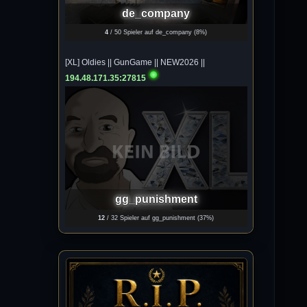
de_company
[XL]Oldie-Dellmuth
4
/ 50 Spieler auf de_company (
8%
)
14.06.2026 / 00:29
Soweit ist die HP fertig für heute
[XL] Oldies || GunGame || NEW2026 ||
Morgen geht es weiter N8t
194.48.171.35:27815
[XL]Oldie-Dellmuth
13.06.2026 / 12:57
Moin, wir haben gerne deine
Lieblingsfarbe berücksichtig auf
unser HP
schön damit sie dir
gefällt. Ich bin heute noch etwas am
fixen also bitte gerne hier rein alles
^^
gg_punishment
KanniX&TreffniX
12.06.2026 / 22:17
12
/ 32 Spieler auf gg_punishment (
37%
)
Ich persönlich finde das neue
Aussehen super, insbesondere da
lila meine Lieblingsfarbe ist
Mein einziger Kritikpunkt ist, dass
die Icons für ungelesene
Forenbeiträge etwas zu klein im
Bezug zu den Kacheln ist