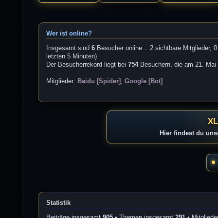
Wer ist online?
Insgesamt sind
6
Besucher online :: 2 sichtbare Mitglieder, 
letzten 5 Minuten)
Der Besucherrekord liegt bei
754
Besuchern, die am 21. Mai 2
Mitglieder:
Baidu [Spider]
,
Google [Bot]
XL
Hier findest du un
Statistik
Beiträge insgesamt
905
• Themen insgesamt
291
• Mitglied