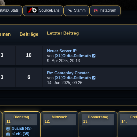
tatsX Stats
SourceBans
Stamm
Instagram
Letzter Beitrag
emen
Beiträge
Neuer Server IP
3
10
von
[XL]Oldie-Dellmuth
N
9. Apr 2025, 20:13
e
u
Re: Gameplay Cheater
e
3
6
von
[XL]Oldie-Dellmuth
s
N
14. Jun 2025, 09:26
t
e
e
u
r
e
B
s
e
t
i
e
t
r
Dienstag
Mittwoch
Donnerstag
Fre
r
11.
12.
B
13.
14.
a
e
Guandi (45)
g
i
s1cK. (35)
t