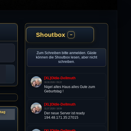
Shoutbox
−
Zum Schreiben bitte anmelden. Gäste
können die Shoutbox lesen, aber nicht
schreiben.
[XL]Oldie-Dellmuth
08.08.2026 / 09:22
Nigel altes Haus alles Gute zum
Geburtstag !
[XL]Oldie-Dellmuth
31.07.2026 / 18:59
itag
Der neue Server ist ready
194.48.171.35:27015
[XL]Oldie-Dellmuth