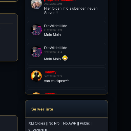
30.07.2026 / 16:08
Hier folgen Info´s über den neuen
Server !!!
DieWildeHilde
r
21.07.2026 / 10:28
Moin Moin
DieWildeHilde
12.07.2026 / 14:14
Moin Moin
Tommy
10.07.2026 / 22:25
von chickpea^^
Tommy
10.07.2026 / 22:25
Letzte Aktivität:
27. Dez 2023, 22:48
Serverliste
DieWildeHilde
[XL] Oldies || No Pro || No AWP || Public ||
10.07.2026 / 12:48
NEW2026 ||