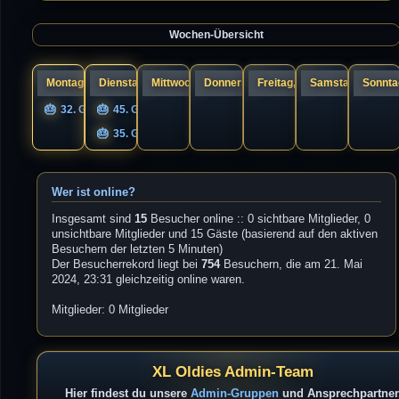
a
s
g
t
e
Wochen-Übersicht
r
B
e
i
t
r
Montag, 10.
Dienstag, 11.
Mittwoch, 12.
Donnerstag, 13.
Freitag, 14.
Samstag, 15.
Sonntag
a
g
32. Geburtstag UNIQS
45. Geburtstag Guandi
35. Geburtstag s1cK.
Wer ist online?
Insgesamt sind
15
Besucher online :: 0 sichtbare Mitglieder, 0
unsichtbare Mitglieder und 15 Gäste (basierend auf den aktiven
Besuchern der letzten 5 Minuten)
Der Besucherrekord liegt bei
754
Besuchern, die am 21. Mai
2024, 23:31 gleichzeitig online waren.
Mitglieder: 0 Mitglieder
XL Oldies Admin-Team
Hier findest du unsere
Admin-Gruppen
und Ansprechpartner