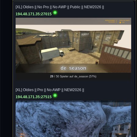
von chickpea^^
[XL] Oldies || No Pro || No AWP || Public || NEW2026 ||
194.48.171.35:27015
Tommy
10.07.2026 / 22:25
Letzte Aktivität:
27. Dez 2023, 22:48
DieWildeHilde
10.07.2026 / 12:48
Happy Birthday Chickpea
DieWildeHilde
de_season
10.07.2026 / 10:08
29
/ 50 Spieler auf de_season (
57%
)
Hallo meine Lieben!
[XL] Oldies || Pro || No AWP || NEW2026 ||
Isimiyaki
10.07.2026 / 00:34
194.48.171.35:27515
Alles gute chickpea
Mojochilla
02.07.2026 / 15:53
Was geht aaaaaaaaaaaab