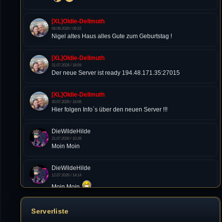
[XL]Oldie-Dellmuth
08.08.2026 / 09:22
Nigel altes Haus alles Gute zum Geburtstag !
[XL]Oldie-Dellmuth
31.07.2026 / 18:59
Der neue Server ist ready 194.48.171.35:27015
[XL]Oldie-Dellmuth
30.07.2026 / 16:08
Hier folgen Info´s über den neuen Server !!!
DieWildeHilde
21.07.2026 / 10:28
Moin Moin
DieWildeHilde
12.07.2026 / 14:14
Moin Moin
Tommy
Serverliste
10.07.2026 / 22:25