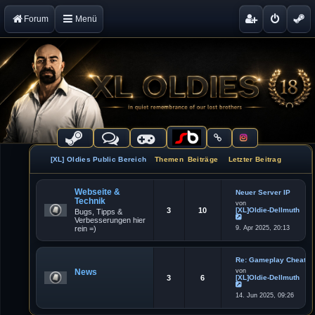
Forum
Menü
[XL] Oldies Public Bereich
Themen
Beiträge
Letzter Beitrag
Webseite &
Neuer Server IP
Technik
von
3
10
[XL]Oldie-Dellmuth
Bugs, Tipps &
Verbesserungen hier
N
rein =)
9. Apr 2025, 20:13
e
u
e
s
t
Re: Gameplay Cheater
e
News
von
r
3
6
[XL]Oldie-Dellmuth
B
e
N
i
14. Jun 2025, 09:26
e
t
u
r
e