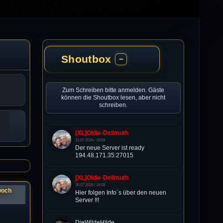
Shoutbox
−
Zum Schreiben bitte anmelden. Gäste
können die Shoutbox lesen, aber nicht
schreiben.
[XL]Oldie-Dellmuth
31.07.2026 / 18:59
Der neue Server ist ready
194.48.171.35:27015
[XL]Oldie-Dellmuth
30.07.2026 / 16:08
woch
Hier folgen Info´s über den neuen
Server !!!
DieWildeHilde