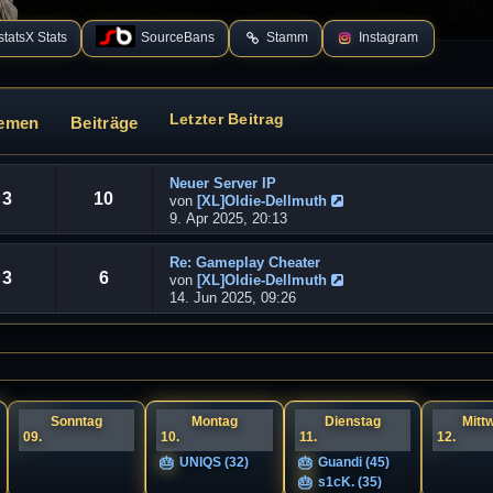
tatsX Stats
SourceBans
Stamm
Instagram
Letzter Beitrag
emen
Beiträge
Neuer Server IP
3
10
von
[XL]Oldie-Dellmuth
N
9. Apr 2025, 20:13
e
u
Re: Gameplay Cheater
e
3
6
von
[XL]Oldie-Dellmuth
s
N
14. Jun 2025, 09:26
t
e
e
u
r
e
B
s
e
t
i
e
t
r
Sonntag
Montag
Dienstag
Mitt
r
09.
10.
B
11.
12.
a
e
UNIQS (32)
Guandi (45)
g
i
s1cK. (35)
t