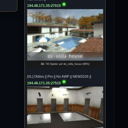
194.48.171.35:27015
Isimiyaki
10.07.2026 / 00:34
Alles gute chickpea
Mojochilla
02.07.2026 / 15:53
Was geht aaaaaaaaaaaab
de_orilla_house
34
/ 50 Spieler auf de_orilla_house (
68%
)
[XL]Oldie-Dellmuth
01.07.2026 / 14:09
Wartungsarbeiten zwischen 12 - 13
[XL] Oldies || Pro || No AWP || NEW2026 ||
Uhr am Freitag !!!
194.48.171.35:27515
]λτ™[-Μεмрђїی-]
14.06.2026 / 14:11
sieht richtig gut aus
[XL]Oldie-Dellmuth
14.06.2026 / 00:29
Soweit ist die HP fertig für heute