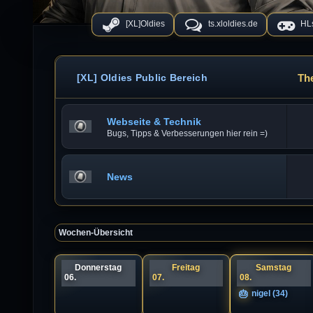
[XL]Oldies
ts.xloldies.de
HLs
Th
[XL] Oldies Public Bereich
Webseite & Technik
Bugs, Tipps & Verbesserungen hier rein =)
News
Wochen-Übersicht
Donnerstag
Freitag
Samstag
06.
07.
08.
nigel (34)