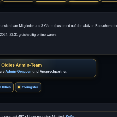
r
a
g
0 unsichtbare Mitglieder und 3 Gäste (basierend auf den aktiven Besuchern de
024, 23:31 gleichzeitig online waren.
 Oldies Admin-Team
sere
Admin-Gruppen
und Ansprechpartner.
Oldies
Youngster
er insgesamt
497
• Unser neuestes Mitglied:
Kn0x