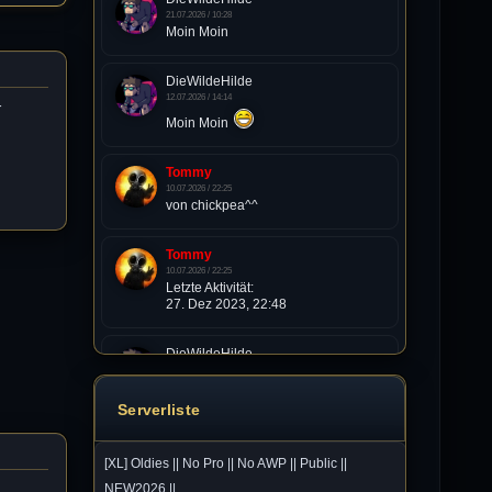
21.07.2026 / 10:28
Moin Moin
DieWildeHilde
12.07.2026 / 14:14
r
Moin Moin
Tommy
10.07.2026 / 22:25
von chickpea^^
Tommy
10.07.2026 / 22:25
Letzte Aktivität:
27. Dez 2023, 22:48
DieWildeHilde
10.07.2026 / 12:48
Happy Birthday Chickpea
Serverliste
DieWildeHilde
[XL] Oldies || No Pro || No AWP || Public ||
10.07.2026 / 10:08
Hallo meine Lieben!
NEW2026 ||