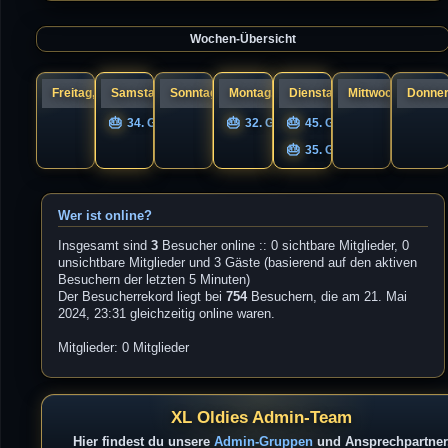
a
s
g
t
e
Wochen-Übersicht
r
B
e
i
t
r
Freitag, 07.
Samstag, 08.
Sonntag, 09.
Montag, 10.
Dienstag, 11.
Mittwoch, 12.
Donner
a
g
34. Geburtstag nigel
32. Geburtstag UNIQS
45. Geburtstag Guandi
35. Geburtstag s1cK.
Wer ist online?
Insgesamt sind
3
Besucher online :: 0 sichtbare Mitglieder, 0
unsichtbare Mitglieder und 3 Gäste (basierend auf den aktiven
Besuchern der letzten 5 Minuten)
Der Besucherrekord liegt bei
754
Besuchern, die am 21. Mai
2024, 23:31 gleichzeitig online waren.
Mitglieder: 0 Mitglieder
XL Oldies Admin-Team
Hier findest du unsere
Admin-Gruppen
und Ansprechpartner