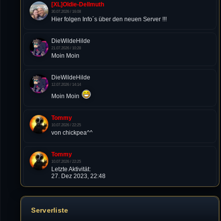
[XL]Oldie-Dellmuth
30.07.2026 / 16:08
Hier folgen Info´s über den neuen Server !!!
DieWildeHilde
21.07.2026 / 10:28
Moin Moin
DieWildeHilde
12.07.2026 / 14:14
Moin Moin
Tommy
10.07.2026 / 22:25
von chickpea^^
Tommy
10.07.2026 / 22:25
Letzte Aktivität:
27. Dez 2023, 22:48
DieWildeHilde
10.07.2026 / 12:48
Serverliste
Happy Birthday Chickpea