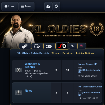
Forum
Menü
[XL] Oldies Public Bereich
Themen
Beiträge
Letzter Beitrag
Webseite &
Neuer Server IP
Technik
von
3
10
[XL]Oldie-Dellmuth
Bugs, Tipps &
Verbesserungen hier
N
rein =)
9. Apr 2025, 20:13
e
u
e
s
t
Re: Gameplay Cheater
e
News
von
r
3
6
[XL]Oldie-Dellmuth
B
e
N
i
14. Jun 2025, 09:26
e
t
u
r
e