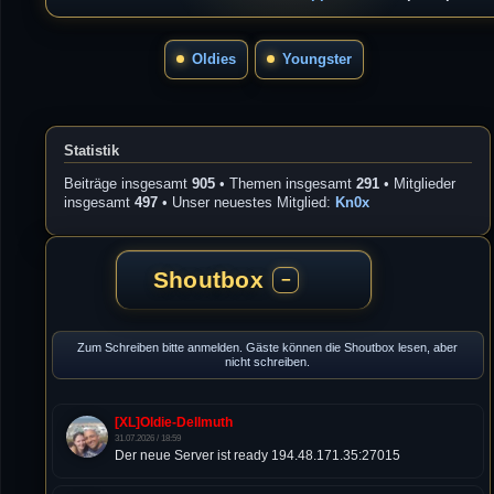
Oldies
Youngster
Statistik
Beiträge insgesamt
905
• Themen insgesamt
291
• Mitglieder
insgesamt
497
• Unser neuestes Mitglied:
Kn0x
Shoutbox
−
Zum Schreiben bitte anmelden. Gäste können die Shoutbox lesen, aber
nicht schreiben.
[XL]Oldie-Dellmuth
31.07.2026 / 18:59
Der neue Server ist ready 194.48.171.35:27015